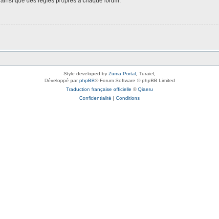
é, ainsi que des règles propres à chaque forum.
Style developed by
Zuma Portal
, Turaiel,
Développé par
phpBB
® Forum Software © phpBB Limited
Traduction française officielle
©
Qiaeru
Confidentialité
|
Conditions