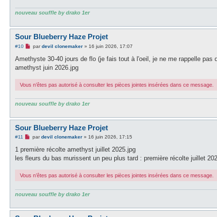
nouveau souffle by drako 1er
Sour Blueberry Haze Projet
M
#10
par
devil clonemaker
»
16 juin 2026, 17:07
e
s
Amethyste 30-40 jours de flo (je fais tout à l'oeil, je ne me rappelle pas q
s
amethyst juin 2026.jpg
a
g
e
Vous n’êtes pas autorisé à consulter les pièces jointes insérées dans ce message.
n
o
n
nouveau souffle by drako 1er
l
u
Sour Blueberry Haze Projet
M
#11
par
devil clonemaker
»
16 juin 2026, 17:15
e
s
1 première récolte amethyst juillet 2025.jpg
s
les fleurs du bas murissent un peu plus tard : première récolte juillet 20
a
g
e
Vous n’êtes pas autorisé à consulter les pièces jointes insérées dans ce message.
n
o
n
nouveau souffle by drako 1er
l
u