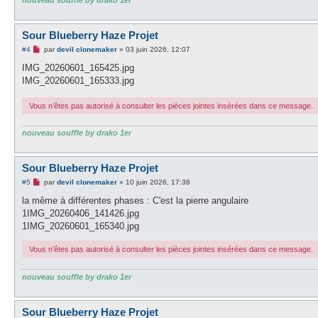
nouveau souffle by drako 1er
Sour Blueberry Haze Projet
M
#4
par
devil clonemaker
»
03 juin 2026, 12:07
e
s
IMG_20260601_165425.jpg
s
IMG_20260601_165333.jpg
a
g
e
Vous n’êtes pas autorisé à consulter les pièces jointes insérées dans ce message.
n
o
n
nouveau souffle by drako 1er
l
u
Sour Blueberry Haze Projet
M
#5
par
devil clonemaker
»
10 juin 2026, 17:38
e
s
la même à différentes phases : C'est la pierre angulaire
s
1IMG_20260406_141426.jpg
a
g
1IMG_20260601_165340.jpg
e
n
Vous n’êtes pas autorisé à consulter les pièces jointes insérées dans ce message.
o
n
l
u
nouveau souffle by drako 1er
Sour Blueberry Haze Projet