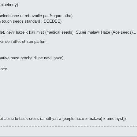
blueberry)
sélectionné et retravaillé par Sagarmatha)
ch touch seeds standard : DEEDEE)
e), nevil haze x kali mist (medical seeds), Super malawi Haze (Ace seeds)...
pour son effet et son parfum.
sativa haze proche d'une nevil haze).
ence.
t aussi le back cross (amethyst x (purple haze x malawi) x amethyst)).