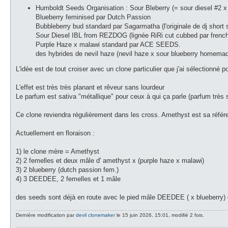
l
Humboldt Seeds Organisation : Sour Bleberry (= sour diesel #2 x 
u
Blueberry feminised par Dutch Passion
Bubbleberry bud standard par Sagarmatha (l'originale de dj short 
Sour Diesel IBL from REZDOG (lignée RiRi cut cubbed par fren
Purple Haze x malawi standard par ACE SEEDS.
des hybrides de nevil haze (nevil haze x sour blueberry homemad
L'idée est de tout croiser avec un clone particulier que j'ai sélectionné 
L'effet est très très planant et rêveur sans lourdeur
Le parfum est sativa "métallique" pour ceux à qui ça parle (parfum très 
Ce clone reviendra régulièrement dans les cross. Amethyst est sa référ
Actuellement en floraison :
1) le clone mère = Amethyst
2) 2 femelles et deux mâle d' amethyst x (purple haze x malawi)
3) 2 blueberry (dutch passion fem.)
4) 3 DEEDEE, 2 femelles et 1 mâle
des seeds sont déjà en route avec le pied mâle DEEDEE ( x blueberry) e
Dernière modification par
devil clonemaker
le 15 juin 2026, 15:01, modifié 2 fois.