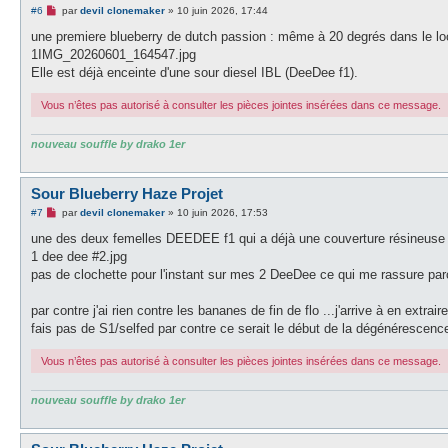
M
#6
par
devil clonemaker
»
10 juin 2026, 17:44
e
s
une premiere blueberry de dutch passion : même à 20 degrés dans le loca
s
1IMG_20260601_164547.jpg
a
g
Elle est déjà enceinte d'une sour diesel IBL (DeeDee f1).
e
n
Vous n’êtes pas autorisé à consulter les pièces jointes insérées dans ce message.
o
n
l
u
nouveau souffle by drako 1er
Sour Blueberry Haze Projet
M
#7
par
devil clonemaker
»
10 juin 2026, 17:53
e
s
une des deux femelles DEEDEE f1 qui a déjà une couverture résineuse
s
1 dee dee #2.jpg
a
g
pas de clochette pour l'instant sur mes 2 DeeDee ce qui me rassure pa
e
n
o
par contre j'ai rien contre les bananes de fin de flo ...j'arrive à en ex
n
fais pas de S1/selfed par contre ce serait le début de la dégénérescenc
l
u
Vous n’êtes pas autorisé à consulter les pièces jointes insérées dans ce message.
nouveau souffle by drako 1er