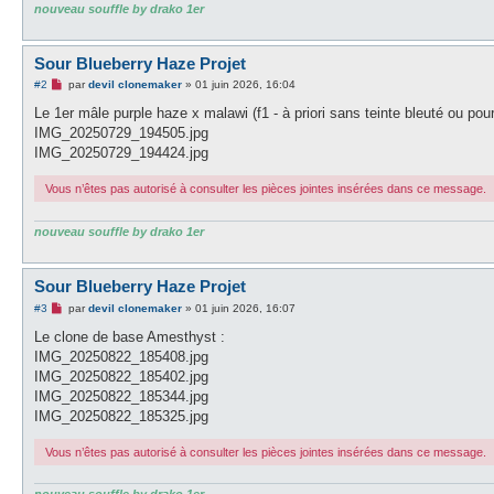
nouveau souffle by drako 1er
Sour Blueberry Haze Projet
M
#2
par
devil clonemaker
»
01 juin 2026, 16:04
e
s
Le 1er mâle purple haze x malawi (f1 - à priori sans teinte bleuté ou po
s
IMG_20250729_194505.jpg
a
g
IMG_20250729_194424.jpg
e
n
Vous n’êtes pas autorisé à consulter les pièces jointes insérées dans ce message.
o
n
l
u
nouveau souffle by drako 1er
Sour Blueberry Haze Projet
M
#3
par
devil clonemaker
»
01 juin 2026, 16:07
e
s
Le clone de base Amesthyst :
s
IMG_20250822_185408.jpg
a
g
IMG_20250822_185402.jpg
e
IMG_20250822_185344.jpg
n
o
IMG_20250822_185325.jpg
n
l
Vous n’êtes pas autorisé à consulter les pièces jointes insérées dans ce message.
u