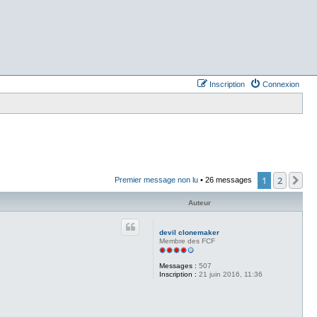
Inscription
Connexion
1
2
Su
Premier message non lu
• 26 messages
Auteur
devil clonemaker
Membre des FCF
Messages :
507
Inscription :
21 juin 2016, 11:36