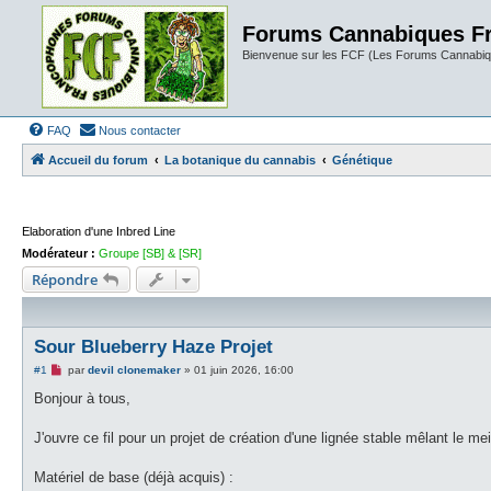
Forums Cannabiques F
Bienvenue sur les FCF (Les Forums Cannabiq
FAQ
Nous contacter
Accueil du forum
La botanique du cannabis
Génétique
Elaboration d'une Inbred Line
Modérateur :
Groupe [SB] & [SR]
Répondre
Sour Blueberry Haze Projet
M
#1
par
devil clonemaker
»
01 juin 2026, 16:00
e
s
Bonjour à tous,
s
a
g
J'ouvre ce fil pour un projet de création d'une lignée stable mêlant le me
e
n
o
Matériel de base (déjà acquis) :
n