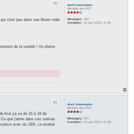
t
devil clonemaker
Membre des FCF
Messages :
507
 qui n'est pas dans une fleure mâle
Inscription :
21 juin 2016, 11:36
ontrent de la variété ! Un phéno
H
a
u
t
devil clonemaker
Membre des FCF
 de Ace ça va de 16 à 18 de
Messages :
507
à. Ce que j'aime dans ces sativas
Inscription :
21 juin 2016, 11:36
issance avec du 18/6. Le produit