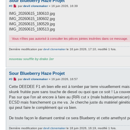
Sour Blueberry Haze Projet
M
#8
par
devil clonemaker
»
16 juin 2026, 16:39
e
s
IMG_20260615_180610.jpg
s
IMG_20260615_180602.jpg
a
g
IMG_20260615_180529.jpg
e
IMG_20260615_180513.jpg
n
o
n
Vous n’êtes pas autorisé à consulter les pièces jointes insérées dans ce message.
l
u
Dernière modification par
devil clonemaker
le 16 juin 2026, 17:10, modifié 1 fois.
nouveau souffle by drako 1er
Sour Blueberry Haze Projet
M
#9
par
devil clonemaker
»
16 juin 2026, 16:57
e
s
Cette DEEDEE F1 eh bien elle est à tomber par terre visuellement mais j
s
skunk fruitée pure sans touche de diesel ou quoi que ce soit ! La couve
a
g
Pas sur que l'on ait encore à faire au (RiRi cut x (male bubbaxjamaican)
e
ECSD mais franchement ça me va. Je cherche juste du matériel génétique
n
o
qui peut faire le complément qui va bien.
n
l
u
De toute façon le diamant central ce sera Blueberry et cette amethyst pa
Dernière modification par
devil clonemaker
le 18 juin 2026, 16:19, modifié 1 fois.