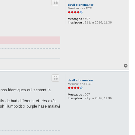
t
devil clonemaker
Membre des FCF
Messages :
507
Inscription :
21 juin 2016, 11:36
H
a
u
t
devil clonemaker
Membre des FCF
nos identiques qui sentent la
Messages :
507
Inscription :
21 juin 2016, 11:36
ls de bud différents et très axés
Kush Humboldt x purple haze malawi