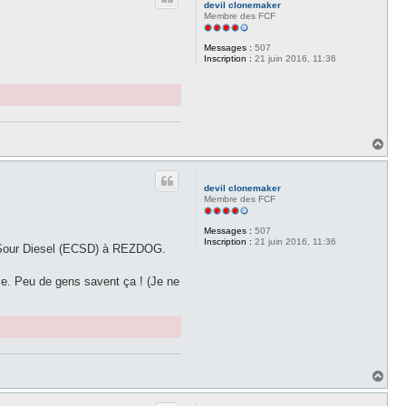
devil clonemaker
Membre des FCF
Messages :
507
Inscription :
21 juin 2016, 11:36
H
a
u
t
devil clonemaker
Membre des FCF
Messages :
507
Inscription :
21 juin 2016, 11:36
le Sour Diesel (ECSD) à REZDOG.
ance. Peu de gens savent ça ! (Je ne
H
a
u