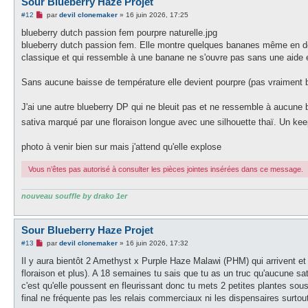
Sour Blueberry Haze Projet
M
#12
par
devil clonemaker
»
16 juin 2026, 17:25
e
s
blueberry dutch passion fem pourpre naturelle.jpg
s
blueberry dutch passion fem. Elle montre quelques bananes même en début
a
g
classique et qui ressemble à une banane ne s'ouvre pas sans une aide e
e
n
o
Sans aucune baisse de température elle devient pourpre (pas vraiment bl
n
l
u
J'ai une autre blueberry DP qui ne bleuit pas et ne ressemble à aucune b
sativa marqué par une floraison longue avec une silhouette thaï. Un keep
photo à venir bien sur mais j'attend qu'elle explose
Vous n’êtes pas autorisé à consulter les pièces jointes insérées dans ce message.
nouveau souffle by drako 1er
Sour Blueberry Haze Projet
M
#13
par
devil clonemaker
»
16 juin 2026, 17:32
e
s
Il y aura bientôt 2 Amethyst x Purple Haze Malawi (PHM) qui arrivent et
s
floraison et plus). A 18 semaines tu sais que tu as un truc qu'aucune sa
a
g
c'est qu'elle poussent en fleurissant donc tu mets 2 petites plantes so
e
final ne fréquente pas les relais commerciaux ni les dispensaires surtou
n