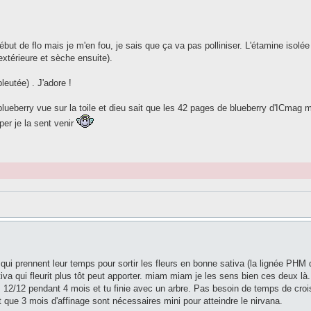
 de flo mais je m'en fou, je sais que ça va pas polliniser. L'étamine isolée
xtérieure et sèche ensuite).
eutée) . J'adore !
lueberry vue sur la toile et dieu sait que les 42 pages de blueberry d'ICmag m
er je la sent venir
 qui prennent leur temps pour sortir les fleurs en bonne sativa (la lignée PHM
tiva qui fleurit plus tôt peut apporter. miam miam je les sens bien ces deux l
us 12/12 pendant 4 mois et tu finie avec un arbre. Pas besoin de temps de cro
t que 3 mois d'affinage sont nécessaires mini pour atteindre le nirvana.