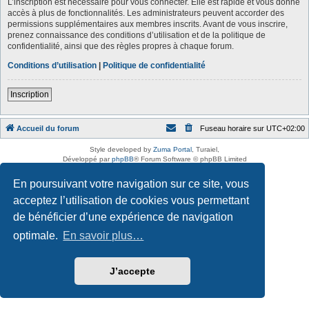
L’inscription est nécessaire pour vous connecter. Elle est rapide et vous donne
accès à plus de fonctionnalités. Les administrateurs peuvent accorder des
permissions supplémentaires aux membres inscrits. Avant de vous inscrire,
prenez connaissance des conditions d’utilisation et de la politique de
confidentialité, ainsi que des règles propres à chaque forum.
Conditions d’utilisation
|
Politique de confidentialité
Inscription
Accueil du forum
Fuseau horaire sur
UTC+02:00
Style developed by
Zuma Portal
, Turaiel,
Développé par
phpBB
® Forum Software © phpBB Limited
Traduction française officielle
©
Qiaeru
En poursuivant votre navigation sur ce site, vous
Confidentialité
|
Conditions
acceptez l’utilisation de cookies vous permettant
de bénéficier d’une expérience de navigation
optimale.
En savoir plus…
J’accepte