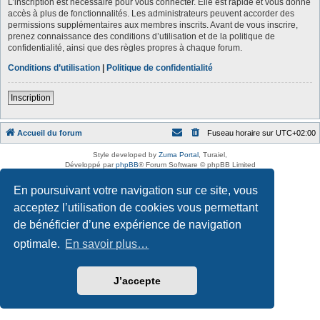
L’inscription est nécessaire pour vous connecter. Elle est rapide et vous donne
accès à plus de fonctionnalités. Les administrateurs peuvent accorder des
permissions supplémentaires aux membres inscrits. Avant de vous inscrire,
prenez connaissance des conditions d’utilisation et de la politique de
confidentialité, ainsi que des règles propres à chaque forum.
Conditions d’utilisation
|
Politique de confidentialité
Inscription
Accueil du forum
Fuseau horaire sur
UTC+02:00
Style developed by
Zuma Portal
, Turaiel,
Développé par
phpBB
® Forum Software © phpBB Limited
Traduction française officielle
©
Qiaeru
En poursuivant votre navigation sur ce site, vous
Confidentialité
|
Conditions
acceptez l’utilisation de cookies vous permettant
de bénéficier d’une expérience de navigation
optimale.
En savoir plus…
J’accepte