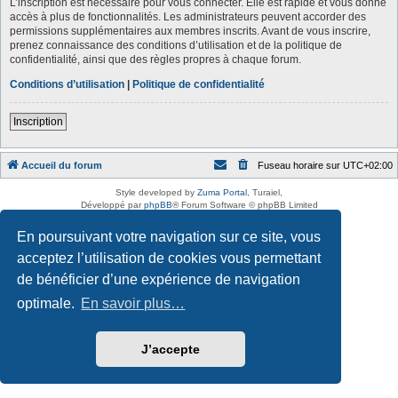
L’inscription est nécessaire pour vous connecter. Elle est rapide et vous donne
accès à plus de fonctionnalités. Les administrateurs peuvent accorder des
permissions supplémentaires aux membres inscrits. Avant de vous inscrire,
prenez connaissance des conditions d’utilisation et de la politique de
confidentialité, ainsi que des règles propres à chaque forum.
Conditions d’utilisation
|
Politique de confidentialité
Inscription
Accueil du forum
Fuseau horaire sur
UTC+02:00
Style developed by
Zuma Portal
, Turaiel,
Développé par
phpBB
® Forum Software © phpBB Limited
Traduction française officielle
©
Qiaeru
En poursuivant votre navigation sur ce site, vous
Confidentialité
|
Conditions
acceptez l’utilisation de cookies vous permettant
de bénéficier d’une expérience de navigation
optimale.
En savoir plus…
J’accepte