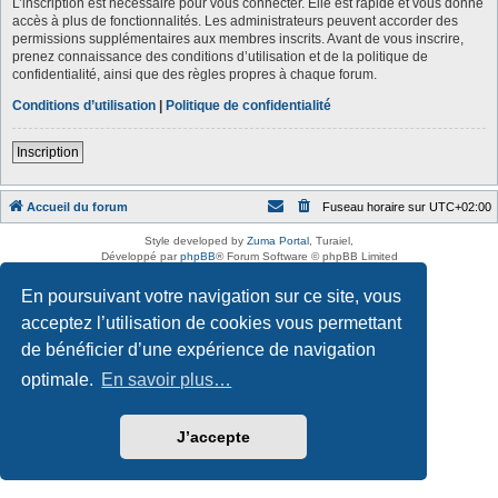
L’inscription est nécessaire pour vous connecter. Elle est rapide et vous donne
accès à plus de fonctionnalités. Les administrateurs peuvent accorder des
permissions supplémentaires aux membres inscrits. Avant de vous inscrire,
prenez connaissance des conditions d’utilisation et de la politique de
confidentialité, ainsi que des règles propres à chaque forum.
Conditions d’utilisation
|
Politique de confidentialité
Inscription
Accueil du forum
Fuseau horaire sur
UTC+02:00
Style developed by
Zuma Portal
, Turaiel,
Développé par
phpBB
® Forum Software © phpBB Limited
Traduction française officielle
©
Qiaeru
En poursuivant votre navigation sur ce site, vous
Confidentialité
|
Conditions
acceptez l’utilisation de cookies vous permettant
de bénéficier d’une expérience de navigation
optimale.
En savoir plus…
J’accepte