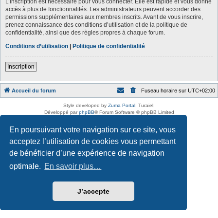
L’inscription est nécessaire pour vous connecter. Elle est rapide et vous donne
accès à plus de fonctionnalités. Les administrateurs peuvent accorder des
permissions supplémentaires aux membres inscrits. Avant de vous inscrire,
prenez connaissance des conditions d’utilisation et de la politique de
confidentialité, ainsi que des règles propres à chaque forum.
Conditions d’utilisation
|
Politique de confidentialité
Inscription
Accueil du forum
Fuseau horaire sur
UTC+02:00
Style developed by
Zuma Portal
, Turaiel,
Développé par
phpBB
® Forum Software © phpBB Limited
Traduction française officielle
©
Qiaeru
En poursuivant votre navigation sur ce site, vous
Confidentialité
|
Conditions
acceptez l’utilisation de cookies vous permettant
de bénéficier d’une expérience de navigation
optimale.
En savoir plus…
J’accepte