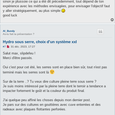
sinon je plussoie ce qui a été dit précedemment, tout dépend de ton
n
o
expérience avec les méthodes envisagées, pour envisager l'objectif faut
n
y aller stratégiquement, au plus simple
l
u
good luck
Al_Bundy
As-tu fait ta présentation ?
Hydro sous serre, choix d'un système xxl
M
#7
31 déc. 2023, 17:27
e
s
Salut max, slipdefeu !
s
Merci d'être passés.
a
g
e
Oui c'est pour cet été, les serres sont en place bien sûr, tout n'est pas
n
o
terminé mais les serres sont là
n
l
u
Sur de la terre ..? Tu veux dire culture pleine terre sous serre ?
Je suis moins intéressé par la pleine terre dont le terroir a tendance a
impacter fortement le goût et la couleur du produit final.
J'ai quelque peu affiné les choses depuis mon dernier post.
Je pars sur des cultures en gouttières avec cuve enterrées et des
radeaux avec plaques flottantes perforées.