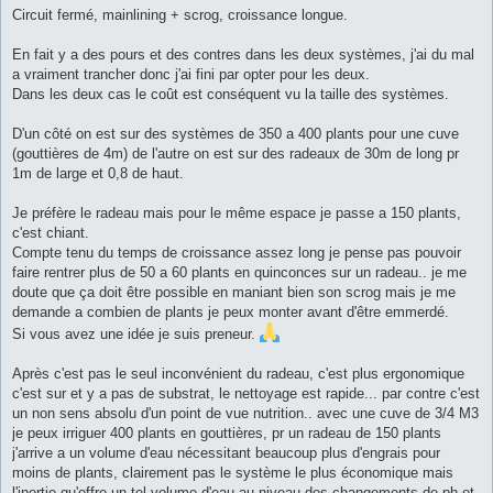
Circuit fermé, mainlining + scrog, croissance longue.
En fait y a des pours et des contres dans les deux systèmes, j'ai du mal
a vraiment trancher donc j'ai fini par opter pour les deux.
Dans les deux cas le coût est conséquent vu la taille des systèmes.
D'un côté on est sur des systèmes de 350 a 400 plants pour une cuve
(gouttières de 4m) de l'autre on est sur des radeaux de 30m de long pr
1m de large et 0,8 de haut.
Je préfère le radeau mais pour le même espace je passe a 150 plants,
c'est chiant.
Compte tenu du temps de croissance assez long je pense pas pouvoir
faire rentrer plus de 50 a 60 plants en quinconces sur un radeau.. je me
doute que ça doit être possible en maniant bien son scrog mais je me
demande a combien de plants je peux monter avant d'être emmerdé.
Si vous avez une idée je suis preneur.
Après c'est pas le seul inconvénient du radeau, c'est plus ergonomique
c'est sur et y a pas de substrat, le nettoyage est rapide... par contre c'est
un non sens absolu d'un point de vue nutrition.. avec une cuve de 3/4 M3
je peux irriguer 400 plants en gouttières, pr un radeau de 150 plants
j'arrive a un volume d'eau nécessitant beaucoup plus d'engrais pour
moins de plants, clairement pas le système le plus économique mais
l'inertie qu'offre un tel volume d'eau au niveau des changements de ph et