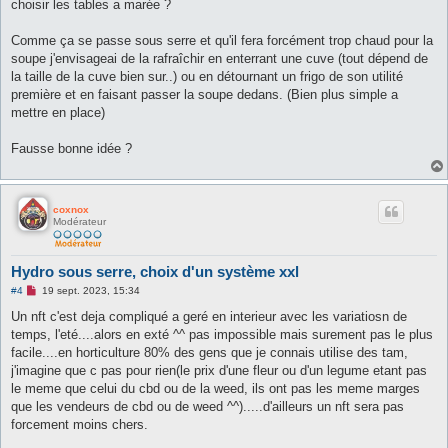
choisir les tables a marée ?
l
u
Comme ça se passe sous serre et qu'il fera forcément trop chaud pour la
soupe j'envisageai de la rafraîchir en enterrant une cuve (tout dépend de
la taille de la cuve bien sur..) ou en détournant un frigo de son utilité
première et en faisant passer la soupe dedans. (Bien plus simple a
mettre en place)
Fausse bonne idée ?
coxnox
Modérateur
Hydro sous serre, choix d'un système xxl
M
#4
19 sept. 2023, 15:34
e
s
Un nft c'est deja compliqué a geré en interieur avec les variatiosn de
s
temps, l'eté....alors en exté ^^ pas impossible mais surement pas le plus
a
g
facile....en horticulture 80% des gens que je connais utilise des tam,
e
j'imagine que c pas pour rien(le prix d'une fleur ou d'un legume etant pas
n
o
le meme que celui du cbd ou de la weed, ils ont pas les meme marges
n
que les vendeurs de cbd ou de weed ^^).....d'ailleurs un nft sera pas
l
u
forcement moins chers.