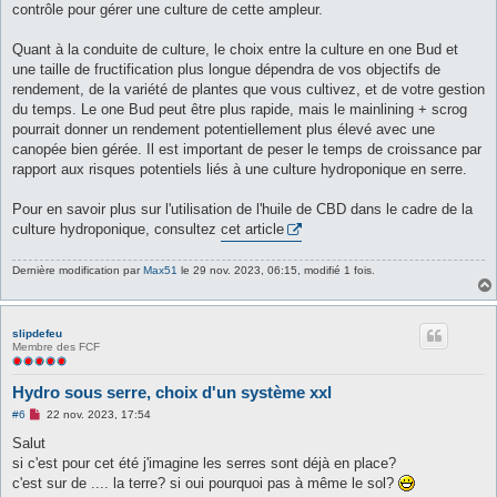
contrôle pour gérer une culture de cette ampleur.
Quant à la conduite de culture, le choix entre la culture en one Bud et
une taille de fructification plus longue dépendra de vos objectifs de
rendement, de la variété de plantes que vous cultivez, et de votre gestion
du temps. Le one Bud peut être plus rapide, mais le mainlining + scrog
pourrait donner un rendement potentiellement plus élevé avec une
canopée bien gérée. Il est important de peser le temps de croissance par
rapport aux risques potentiels liés à une culture hydroponique en serre.
Pour en savoir plus sur l'utilisation de l'huile de CBD dans le cadre de la
culture hydroponique, consultez
cet article
Dernière modification par
Max51
le 29 nov. 2023, 06:15, modifié 1 fois.
slipdefeu
Membre des FCF
Hydro sous serre, choix d'un système xxl
M
#6
22 nov. 2023, 17:54
e
s
Salut
s
si c'est pour cet été j'imagine les serres sont déjà en place?
a
g
c'est sur de .... la terre? si oui pourquoi pas à même le sol?
e