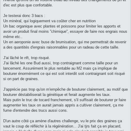
d'ec est plus que confortable.
Je testerai donc 3 bacs :
Un minéral, qui logiquement va coûter cher en nutrition
Un bac organique avec plantes et poissons pour limiter les apports et
avoir un produit final moins ''chimique'', essayer de faire nos engrais nous
même etc..
Un en aeroponie avec buse de brumisation, qui me permettrait de revenir
a des quantités d'engrais raisonnables pour un radeau de cette taille.
J'ai lâché le nft, trop risqué.
J'ai lâché les one Bud aussi, trop contraignant comme taille pour un
lancement. Assurément le plus rentable au M2 mais ça implique de
bouturer énormément ce qui est soit interdit soit contraignant soit risqué
si on part de graines.
J'apprécie pas trop qu'on m'empêche de bouturer clairement, au motif que
bouturer déstabiliserait la génétique et ferait augmente les taux.
Mais putin le truc de tocard franchement, s'il suffisait de bouturer pr faire
augmenter les taux on aurait jamais appris a cultiver clairement, ça me
fume d'entendre des trucs aussi cons.
D'un autre côté ça amène d'autres challenge, vu le prix des graines ça
vaut le coup de réfléchir à la régénération... J'ai tjrs fait ça en placard,