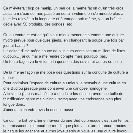
Ça m'éviterait bcp de manip, un peu de la même façon qu'un très gros
aquarium d'eau de mer, passé un certain volume on s'emmerde plus a
faire les relevés a la languette et à corriger soit même, y a un boîtier
dédié avec 50 produits, des sondes, etc .
Ou au contraire est ce qu'il vaut mieux mener cela comme une culture
hydro prévue pour quelques pieds, en changeant la soupe une fois par
jour et basta ?
Il s'agirait d'une méga soupe de plusieurs centaines ou milliers de litres
ducoup... j'ai du mal à me rendre compte mais pourquoi pas.
De toute façon vu le volume la question des cuves et autres se pose.
De la même façon je me pose des questions sur la conduite de culture à
mener.
Pour optimiser l'espace de culture au mieux je pensais à une culture en
one Bud ou presque pour conserver une canopée homogène.
A l'inverse j'ai pas mal hésité à conduire les choses avec une taille de
fructification genre mainlining + scrog avec une croissance bien plus
longue donc.
J'aimerai bien votre avis la dessus aussi.
Ce qui me fait pencher en faveur du one Bud ou presque c'est son temps
de croissance plus court; je me dis que plus la culture est courte moins
je risque les acariens et autres joyeusetés auxquelles une culture hydro