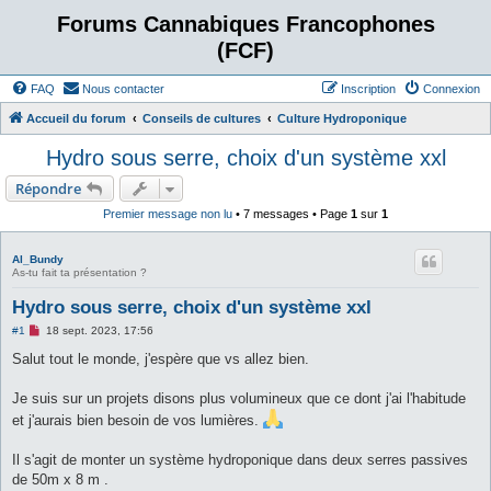
Forums Cannabiques Francophones
(FCF)
FAQ
Nous contacter
Inscription
Connexion
Accueil du forum
Conseils de cultures
Culture Hydroponique
Hydro sous serre, choix d'un système xxl
Répondre
Premier message non lu
• 7 messages • Page
1
sur
1
Al_Bundy
As-tu fait ta présentation ?
Hydro sous serre, choix d'un système xxl
M
#1
18 sept. 2023, 17:56
e
s
Salut tout le monde, j'espère que vs allez bien.
s
a
g
Je suis sur un projets disons plus volumineux que ce dont j'ai l'habitude
e
et j'aurais bien besoin de vos lumières.
n
o
n
Il s'agit de monter un système hydroponique dans deux serres passives
l
u
de 50m x 8 m .