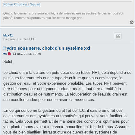
Pollen Chuckerz Squad
Quand le dernier arbre sera abattu, la dernière rivière asséchée, le dernier poisson
pêché, l'homme s'apercevra que l'or ne se mange pas.
Max51
Bienvenue sur les FCF
Hydro sous serre, choix d'un système xxl
M
#5
14 nov. 2023, 09:25
e
s
Salut,
s
a
g
Le choix entre la culture en pots coco ou en tubes NFT, cela dépendra de
e
plusieurs facteurs tels que le type de culture que vous envisagez, la
n
o
gestion de l'eau, et votre expérience préalable. Les tubes NFT peuvent
n
être efficaces pour une grande surface, mais il faut être attentif à la
l
u
distribution d'eau et de nutriments. La récupération de l'eau du drain est
une excellente idée pour économiser les ressources.
En ce qui concerne la gestion du pH et de l'EC, il existe en effet des
calculateurs et des systèmes automatisés qui peuvent vous faciliter la
tâche. Cela vous permettrait de maintenir des conditions optimales pour
vos plantes sans avoir à intervenir manuellement tout le temps. Assurez-
vous de bien planifier l'infrastructure de cuves et de systèmes de