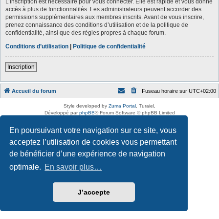
L’inscription est nécessaire pour vous connecter. Elle est rapide et vous donne
accès à plus de fonctionnalités. Les administrateurs peuvent accorder des
permissions supplémentaires aux membres inscrits. Avant de vous inscrire,
prenez connaissance des conditions d’utilisation et de la politique de
confidentialité, ainsi que des règles propres à chaque forum.
Conditions d’utilisation
|
Politique de confidentialité
Inscription
Accueil du forum
Fuseau horaire sur
UTC+02:00
Style developed by
Zuma Portal
, Turaiel,
Développé par
phpBB
® Forum Software © phpBB Limited
Traduction française officielle
©
Qiaeru
En poursuivant votre navigation sur ce site, vous
Confidentialité
|
Conditions
acceptez l’utilisation de cookies vous permettant
de bénéficier d’une expérience de navigation
optimale.
En savoir plus…
J’accepte