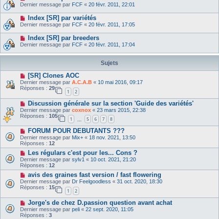
Dernier message par
FCF
«
20 févr. 2011, 22:01
Index [SR] par variétés
Dernier message par
FCF
«
20 févr. 2011, 17:05
Index [SR] par breeders
Dernier message par
FCF
«
20 févr. 2011, 17:04
Sujets
[SR] Clones AOC
Dernier message par
A.C.A.B
«
10 mai 2016, 09:17
Réponses :
29
1
2
Discussion générale sur la section 'Guide des variétés'
Dernier message par
coxnox
«
23 mars 2015, 22:38
Réponses :
105
1
5
6
7
8
…
FORUM POUR DEBUTANTS ???
Dernier message par
Mix+
«
18 nov. 2021, 13:50
Réponses :
12
Les régulars c'est pour les... Cons ?
Dernier message par
sylv1
«
10 oct. 2021, 21:20
Réponses :
12
avis des graines fast version / fast flowering
Dernier message par
Dr Feelgoodless
«
31 oct. 2020, 18:30
Réponses :
15
1
2
Jorge's de chez D.passion question avant achat
Dernier message par
peli
«
22 sept. 2020, 11:05
Réponses :
3