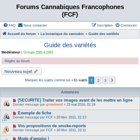
Forums Cannabiques Francophones
(FCF)
FAQ
Nous contacter
Inscription
Connexion
Accueil du forum
La botanique du cannabis
Guide des variétés
Guide des variétés
Modérateur :
Groupe [SB] & [SR]
Règles du forum
Nouveau sujet
1
2
3
Suivant
Marquer les sujets comme lus
• 61 sujets
Annonces
[SECURITE] Traiter vos images avant de les mettre en ligne
Dernier message par
growbienf
«
23 mai 2016, 01:16
Exemple de fiche
Dernier message par
FCF
«
20 févr. 2011, 22:13
Vos propositions de smoke-reports
Dernier message par
FCF
«
20 févr. 2011, 22:11
Mode d'emploi !