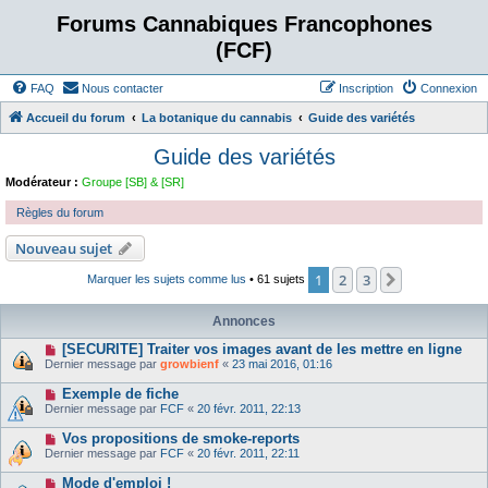
Forums Cannabiques Francophones
(FCF)
FAQ
Nous contacter
Inscription
Connexion
Accueil du forum
La botanique du cannabis
Guide des variétés
Guide des variétés
Modérateur :
Groupe [SB] & [SR]
Règles du forum
Nouveau sujet
1
2
3
Suivant
Marquer les sujets comme lus
• 61 sujets
Annonces
[SECURITE] Traiter vos images avant de les mettre en ligne
Dernier message par
growbienf
«
23 mai 2016, 01:16
Exemple de fiche
Dernier message par
FCF
«
20 févr. 2011, 22:13
Vos propositions de smoke-reports
Dernier message par
FCF
«
20 févr. 2011, 22:11
Mode d'emploi !