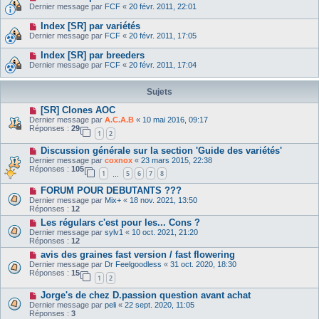
Dernier message par
FCF
«
20 févr. 2011, 22:01
Index [SR] par variétés
Dernier message par
FCF
«
20 févr. 2011, 17:05
Index [SR] par breeders
Dernier message par
FCF
«
20 févr. 2011, 17:04
Sujets
[SR] Clones AOC
Dernier message par
A.C.A.B
«
10 mai 2016, 09:17
Réponses :
29
1
2
Discussion générale sur la section 'Guide des variétés'
Dernier message par
coxnox
«
23 mars 2015, 22:38
Réponses :
105
1
5
6
7
8
…
FORUM POUR DEBUTANTS ???
Dernier message par
Mix+
«
18 nov. 2021, 13:50
Réponses :
12
Les régulars c'est pour les... Cons ?
Dernier message par
sylv1
«
10 oct. 2021, 21:20
Réponses :
12
avis des graines fast version / fast flowering
Dernier message par
Dr Feelgoodless
«
31 oct. 2020, 18:30
Réponses :
15
1
2
Jorge's de chez D.passion question avant achat
Dernier message par
peli
«
22 sept. 2020, 11:05
Réponses :
3