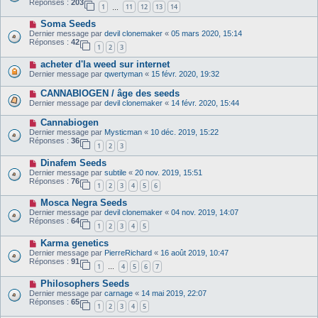
Réponses :
203
1
11
12
13
14
…
Soma Seeds
Dernier message par
devil clonemaker
«
05 mars 2020, 15:14
Réponses :
42
1
2
3
acheter d'la weed sur internet
Dernier message par
qwertyman
«
15 févr. 2020, 19:32
CANNABIOGEN / âge des seeds
Dernier message par
devil clonemaker
«
14 févr. 2020, 15:44
Cannabiogen
Dernier message par
Mysticman
«
10 déc. 2019, 15:22
Réponses :
36
1
2
3
Dinafem Seeds
Dernier message par
subtile
«
20 nov. 2019, 15:51
Réponses :
76
1
2
3
4
5
6
Mosca Negra Seeds
Dernier message par
devil clonemaker
«
04 nov. 2019, 14:07
Réponses :
64
1
2
3
4
5
Karma genetics
Dernier message par
PierreRichard
«
16 août 2019, 10:47
Réponses :
91
1
4
5
6
7
…
Philosophers Seeds
Dernier message par
carnage
«
14 mai 2019, 22:07
Réponses :
65
1
2
3
4
5