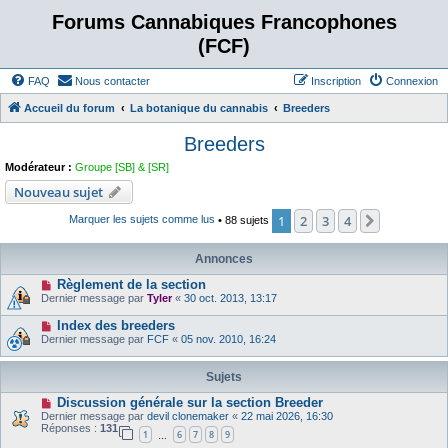
Forums Cannabiques Francophones
(FCF)
FAQ
Nous contacter
Inscription
Connexion
Accueil du forum
La botanique du cannabis
Breeders
Breeders
Modérateur :
Groupe [SB] & [SR]
Nouveau sujet
1
2
3
4
Suivant
Marquer les sujets comme lus
• 88 sujets
Annonces
Règlement de la section
Dernier message par
Tyler
«
30 oct. 2013, 13:17
Index des breeders
Dernier message par
FCF
«
05 nov. 2010, 16:24
Sujets
Discussion générale sur la section Breeder
Dernier message par
devil clonemaker
«
22 mai 2026, 16:30
Réponses :
131
1
6
7
8
9
…