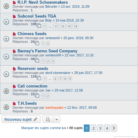
R.I.P. Nevil Schoenmakers
Dernier message par
Bérurier
«
13 avr. 2019, 11:09
Réponses :
1
Subcool Seeds TGA
Dernier message par
Boly
«
10 mai 2018, 22:39
Réponses :
199
1
11
12
13
14
…
Chimera Seeds
Dernier message par
sirtween0
«
25 janv. 2018, 09:30
Réponses :
24
1
2
Barney's Farms Seed Company
Dernier message par
sentenz69
«
22 nov. 2017, 11:32
Réponses :
44
1
2
3
Reservoir seeds
Dernier message par
devil clonemaker
«
28 juin 2017, 17:39
Réponses :
134
1
6
7
8
9
…
Cali connection
Dernier message par
Jax
«
29 mai 2017, 12:58
Réponses :
22
1
2
T.H.Seeds
Dernier message par
earthquake
«
12 févr. 2017, 09:58
Réponses :
8
Nouveau sujet
1
2
3
4
Suivant
Marquer les sujets comme lus
• 88 sujets