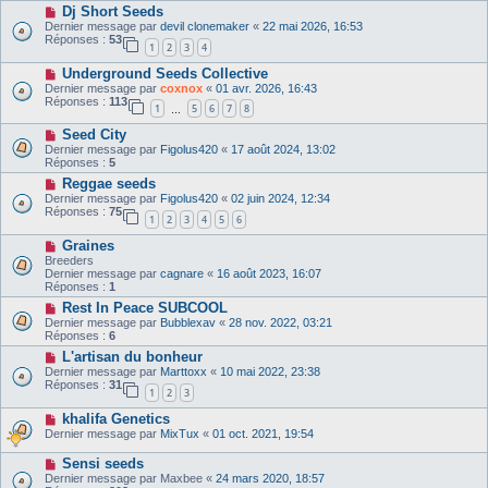
Dj Short Seeds
Dernier message par
devil clonemaker
«
22 mai 2026, 16:53
Réponses :
53
1
2
3
4
Underground Seeds Collective
Dernier message par
coxnox
«
01 avr. 2026, 16:43
Réponses :
113
1
5
6
7
8
…
Seed City
Dernier message par
Figolus420
«
17 août 2024, 13:02
Réponses :
5
Reggae seeds
Dernier message par
Figolus420
«
02 juin 2024, 12:34
Réponses :
75
1
2
3
4
5
6
Graines
Breeders
Dernier message par
cagnare
«
16 août 2023, 16:07
Réponses :
1
Rest In Peace SUBCOOL
Dernier message par
Bubblexav
«
28 nov. 2022, 03:21
Réponses :
6
L'artisan du bonheur
Dernier message par
Marttoxx
«
10 mai 2022, 23:38
Réponses :
31
1
2
3
khalifa Genetics
Dernier message par
MixTux
«
01 oct. 2021, 19:54
Sensi seeds
Dernier message par
Maxbee
«
24 mars 2020, 18:57