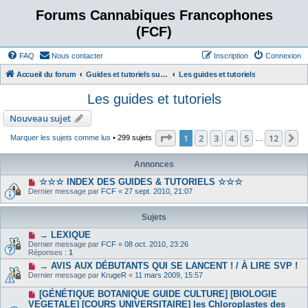
Forums Cannabiques Francophones
(FCF)
FAQ
Nous contacter
Inscription
Connexion
Accueil du forum
Guides et tutoriels sur la culture du cannabis
Les guides et tutoriels
Les guides et tutoriels
Nouveau sujet
Page
1
sur
12
1
2
3
4
5
12
S
Marquer les sujets comme lus
• 299 sujets
…
Annonces
☆☆☆ INDEX DES GUIDES & TUTORIELS ☆☆☆
Dernier message par
FCF
«
27 sept. 2010, 21:07
Sujets
→ LEXIQUE
Dernier message par
FCF
«
08 oct. 2010, 23:26
Réponses :
1
→ AVIS AUX DÉBUTANTS QUI SE LANCENT ! / À LIRE SVP !
Dernier message par
KrugeR
«
11 mars 2009, 15:57
[GÉNÉTIQUE BOTANIQUE GUIDE CULTURE] [BIOLOGIE
VEGETALE] [COURS UNIVERSITAIRE] les Chloroplastes des