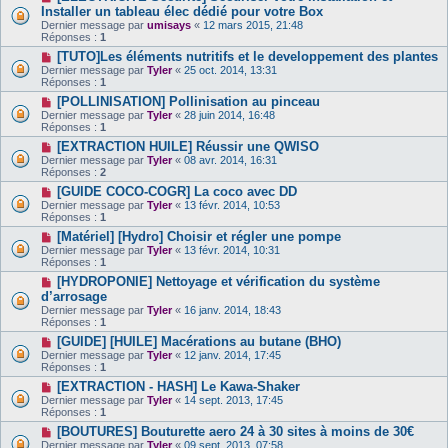
Installer un tableau élec dédié pour votre Box
Dernier message par
umisays
«
12 mars 2015, 21:48
Réponses :
1
[TUTO]Les éléments nutritifs et le developpement des plantes
Dernier message par
Tyler
«
25 oct. 2014, 13:31
Réponses :
1
[POLLINISATION] Pollinisation au pinceau
Dernier message par
Tyler
«
28 juin 2014, 16:48
Réponses :
1
[EXTRACTION HUILE] Réussir une QWISO
Dernier message par
Tyler
«
08 avr. 2014, 16:31
Réponses :
2
[GUIDE COCO-COGR] La coco avec DD
Dernier message par
Tyler
«
13 févr. 2014, 10:53
Réponses :
1
[Matériel] [Hydro] Choisir et régler une pompe
Dernier message par
Tyler
«
13 févr. 2014, 10:31
Réponses :
1
[HYDROPONIE] Nettoyage et vérification du système
d’arrosage
Dernier message par
Tyler
«
16 janv. 2014, 18:43
Réponses :
1
[GUIDE] [HUILE] Macérations au butane (BHO)
Dernier message par
Tyler
«
12 janv. 2014, 17:45
Réponses :
1
[EXTRACTION - HASH] Le Kawa-Shaker
Dernier message par
Tyler
«
14 sept. 2013, 17:45
Réponses :
1
[BOUTURES] Bouturette aero 24 à 30 sites à moins de 30€
Dernier message par
Tyler
«
09 sept. 2013, 07:58