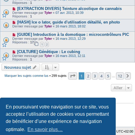
Réponses :
1
[EXTRACTION DIVERS] Teinture alcoolique de cannabis
Dernier message par
Tyler
«
07 avr. 2013, 10:39
Réponses :
1
[HASH] Ice o lator, guide d'utilisation détaillé, en photo
Dernier message par
Tyler
«
16 mars 2013, 18:02
[GUIDE] Introduction à la domotique : microcontrôleurs PIC
Dernier message par
Tyler
«
16 mars 2013, 12:29
Réponses :
17
1
2
[CULTURE] Génétique : Le cubing
Dernier message par
Tyler
«
16 mars 2013, 12:11
Réponses :
1
Nouveau sujet
Page
1
sur
12
1
2
3
4
5
12
S
Marquer les sujets comme lus
• 299 sujets
…
Aller
PERMISSIONS DU FORUM
En poursuivant votre navigation sur ce site, vous
Vous
ne pouvez pas
publier de nouveaux sujets dans ce forum
Vous
ne pouvez pas
répondre aux sujets dans ce forum
acceptez l’utilisation de cookies vous permettant
Vous
ne pouvez pas
modifier vos messages dans ce forum
Vous
ne pouvez pas
supprimer vos messages dans ce forum
de bénéficier d’une expérience de navigation
Vous
ne pouvez pas
importer de pièces jointes dans ce forum
optimale.
En savoir plus…
Accueil du forum
Fuseau horaire sur
UTC+02:00