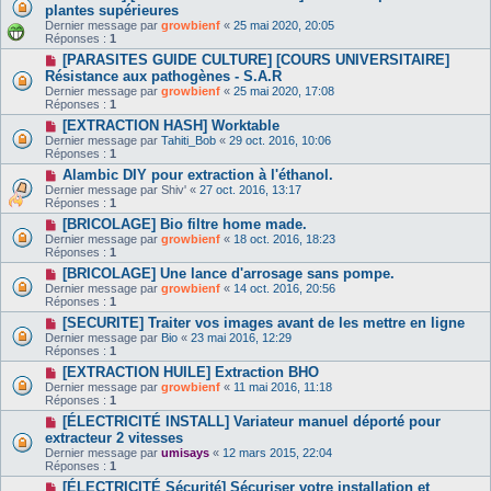
plantes supérieures
Dernier message par
growbienf
«
25 mai 2020, 20:05
Réponses :
1
[PARASITES GUIDE CULTURE] [COURS UNIVERSITAIRE]
Résistance aux pathogènes - S.A.R
Dernier message par
growbienf
«
25 mai 2020, 17:08
Réponses :
1
[EXTRACTION HASH] Worktable
Dernier message par
Tahiti_Bob
«
29 oct. 2016, 10:06
Réponses :
1
Alambic DIY pour extraction à l'éthanol.
Dernier message par
Shiv'
«
27 oct. 2016, 13:17
Réponses :
1
[BRICOLAGE] Bio filtre home made.
Dernier message par
growbienf
«
18 oct. 2016, 18:23
Réponses :
1
[BRICOLAGE] Une lance d'arrosage sans pompe.
Dernier message par
growbienf
«
14 oct. 2016, 20:56
Réponses :
1
[SECURITE] Traiter vos images avant de les mettre en ligne
Dernier message par
Bio
«
23 mai 2016, 12:29
Réponses :
1
[EXTRACTION HUILE] Extraction BHO
Dernier message par
growbienf
«
11 mai 2016, 11:18
Réponses :
1
[ÉLECTRICITÉ INSTALL] Variateur manuel déporté pour
extracteur 2 vitesses
Dernier message par
umisays
«
12 mars 2015, 22:04
Réponses :
1
[ÉLECTRICITÉ Sécurité] Sécuriser votre installation et