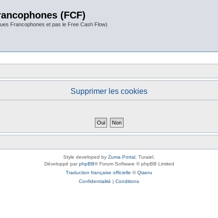
rancophones (FCF)
ues Francophones et pas le Free Cash Flow)
Supprimer les cookies
Style developed by
Zuma Portal
, Turaiel,
Développé par
phpBB
® Forum Software © phpBB Limited
Traduction française officielle
©
Qiaeru
Confidentialité
|
Conditions