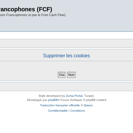
rancophones (FCF)
ues Francophones et pas le Free Cash Flow)
Supprimer les cookies
Style developed by
Zuma Portal
, Turaiel,
Développé par
phpBB
® Forum Software © phpBB Limited
Traduction française officielle
©
Qiaeru
Confidentialité
|
Conditions