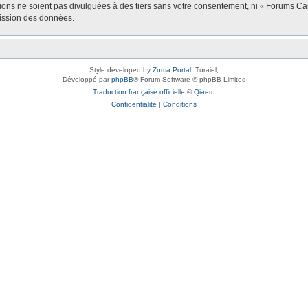
tions ne soient pas divulguées à des tiers sans votre consentement, ni « Forums 
mission des données.
Style developed by
Zuma Portal
, Turaiel,
Développé par
phpBB
® Forum Software © phpBB Limited
Traduction française officielle
©
Qiaeru
Confidentialité
|
Conditions