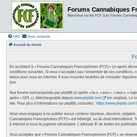
Forums Cannabiques F
Bienvenue sur les FCF (Les Forums Cannabiq
FAQ
Nous contacter
Accueil du forum
Fo
En accédant à « Forums Cannabiques Francophones (FCF) » (ci-après dénommé «
conditions suivantes. Si vous n’acceptez pas l’ensemble de ces conditions,
mieux pour vous en informer. Il vous incombe toutefois de consulter réguliè
jour.
Nos forums sont propulsés par phpBB (ci-après « ils », « eux », « leur », « l
après « GPL »), téléchargeable depuis
www.phpbb.com
(en anglais). Le l
site. Pour plus d’informations sur phpBB, consultez :
https://www.phpbb.com/
Vous vous engagez à ne publier aucun contenu injurieux, obscène, vulgaire, di
Cannabiques Francophones (FCF) » est hébergé, ou du droit international. Tou
à Internet si nous le jugeons nécessaire. L’adresse IP de toutes les publication
Vous acceptez que « Forums Cannabiques Francophones (FCF) » se réserve le dr