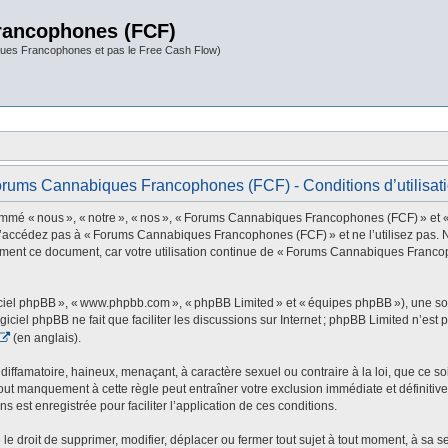
rancophones (FCF)
ues Francophones et pas le Free Cash Flow)
rums Cannabiques Francophones (FCF) - Conditions d’utilisat
 nous », « notre », « nos », « Forums Cannabiques Francophones (FCF) » et « http
 n’accédez pas à « Forums Cannabiques Francophones (FCF) » et ne l’utilisez pas. 
rement ce document, car votre utilisation continue de « Forums Cannabiques Franco
ogiciel phpBB », « www.phpbb.com », « phpBB Limited » et « équipes phpBB »), une s
ogiciel phpBB ne fait que faciliter les discussions sur Internet ; phpBB Limited n’e
(en anglais).
ffamatoire, haineux, menaçant, à caractère sexuel ou contraire à la loi, que ce soi
t manquement à cette règle peut entraîner votre exclusion immédiate et définitive 
s est enregistrée pour faciliter l’application de ces conditions.
oit de supprimer, modifier, déplacer ou fermer tout sujet à tout moment, à sa seul