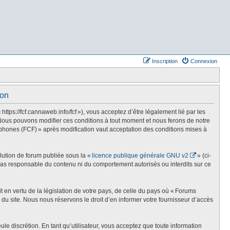
Inscription
Connexion
ion
s://fcf.cannaweb.info/fcf »), vous acceptez d’être légalement lié par les
Nous pouvons modifier ces conditions à tout moment et nous ferons de notre
phones (FCF) » après modification vaut acceptation des conditions mises à
olution de forum publiée sous la «
licence publique générale GNU v2
» (ci-
st pas responsable du contenu ni du comportement autorisés ou interdits sur ce
t en vertu de la législation de votre pays, de celle du pays où « Forums
du site. Nous nous réservons le droit d’en informer votre fournisseur d’accès
e discrétion. En tant qu’utilisateur, vous acceptez que toute information