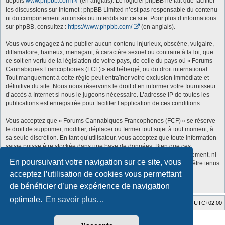
depuis
www.phpbb.com
(en anglais). Le logiciel phpBB ne fait que faciliter
les discussions sur Internet ; phpBB Limited n’est pas responsable du contenu
ni du comportement autorisés ou interdits sur ce site. Pour plus d’informations
sur phpBB, consultez :
https://www.phpbb.com/
(en anglais).
Vous vous engagez à ne publier aucun contenu injurieux, obscène, vulgaire,
diffamatoire, haineux, menaçant, à caractère sexuel ou contraire à la loi, que
ce soit en vertu de la législation de votre pays, de celle du pays où « Forums
Cannabiques Francophones (FCF) » est hébergé, ou du droit international.
Tout manquement à cette règle peut entraîner votre exclusion immédiate et
définitive du site. Nous nous réservons le droit d’en informer votre fournisseur
d’accès à Internet si nous le jugeons nécessaire. L’adresse IP de toutes les
publications est enregistrée pour faciliter l’application de ces conditions.
Vous acceptez que « Forums Cannabiques Francophones (FCF) » se réserve
le droit de supprimer, modifier, déplacer ou fermer tout sujet à tout moment, à
sa seule discrétion. En tant qu’utilisateur, vous acceptez que toute information
saisie puisse être stockée dans une base de données. Bien que ces
informations ne soient pas divulguées à des tiers sans votre consentement, ni
En poursuivant votre navigation sur ce site, vous
« Forums Cannabiques Francophones (FCF) » ni phpBB ne peuvent être tenus
responsables d’une tentative de piratage susceptible d’entraîner la
acceptez l’utilisation de cookies vous permettant
compromission des données.
de bénéficier d’une expérience de navigation
optimale.
En savoir plus…
Accueil du forum
Fuseau horaire sur
UTC+02:00
Style developed by
Zuma Portal
, Turaiel,