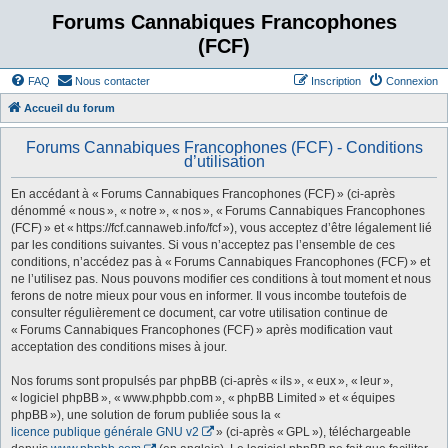
Forums Cannabiques Francophones
(FCF)
FAQ
Nous contacter
Inscription
Connexion
Accueil du forum
Forums Cannabiques Francophones (FCF) - Conditions
d’utilisation
En accédant à « Forums Cannabiques Francophones (FCF) » (ci-après
dénommé « nous », « notre », « nos », « Forums Cannabiques Francophones
(FCF) » et « https://fcf.cannaweb.info/fcf »), vous acceptez d’être légalement lié
par les conditions suivantes. Si vous n’acceptez pas l’ensemble de ces
conditions, n’accédez pas à « Forums Cannabiques Francophones (FCF) » et
ne l’utilisez pas. Nous pouvons modifier ces conditions à tout moment et nous
ferons de notre mieux pour vous en informer. Il vous incombe toutefois de
consulter régulièrement ce document, car votre utilisation continue de
« Forums Cannabiques Francophones (FCF) » après modification vaut
acceptation des conditions mises à jour.
Nos forums sont propulsés par phpBB (ci-après « ils », « eux », « leur »,
« logiciel phpBB », « www.phpbb.com », « phpBB Limited » et « équipes
phpBB »), une solution de forum publiée sous la «
licence publique générale GNU v2
» (ci-après « GPL »), téléchargeable