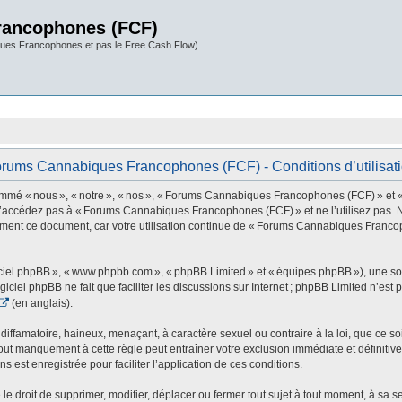
rancophones (FCF)
ues Francophones et pas le Free Cash Flow)
rums Cannabiques Francophones (FCF) - Conditions d’utilisat
 nous », « notre », « nos », « Forums Cannabiques Francophones (FCF) » et « http
 n’accédez pas à « Forums Cannabiques Francophones (FCF) » et ne l’utilisez pas. 
rement ce document, car votre utilisation continue de « Forums Cannabiques Franco
ogiciel phpBB », « www.phpbb.com », « phpBB Limited » et « équipes phpBB »), une s
ogiciel phpBB ne fait que faciliter les discussions sur Internet ; phpBB Limited n’e
(en anglais).
ffamatoire, haineux, menaçant, à caractère sexuel ou contraire à la loi, que ce soi
t manquement à cette règle peut entraîner votre exclusion immédiate et définitive 
s est enregistrée pour faciliter l’application de ces conditions.
oit de supprimer, modifier, déplacer ou fermer tout sujet à tout moment, à sa seul