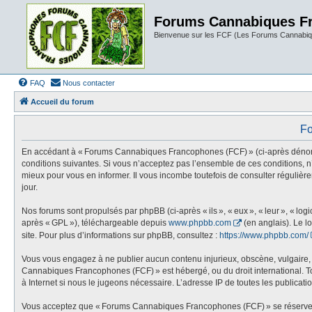
Forums Cannabiques F
Bienvenue sur les FCF (Les Forums Cannabiq
FAQ
Nous contacter
Accueil du forum
Fo
En accédant à « Forums Cannabiques Francophones (FCF) » (ci-après dénommé «
conditions suivantes. Si vous n’acceptez pas l’ensemble de ces conditions,
mieux pour vous en informer. Il vous incombe toutefois de consulter réguliè
jour.
Nos forums sont propulsés par phpBB (ci-après « ils », « eux », « leur », « l
après « GPL »), téléchargeable depuis
www.phpbb.com
(en anglais). Le l
site. Pour plus d’informations sur phpBB, consultez :
https://www.phpbb.com/
Vous vous engagez à ne publier aucun contenu injurieux, obscène, vulgaire, di
Cannabiques Francophones (FCF) » est hébergé, ou du droit international. Tou
à Internet si nous le jugeons nécessaire. L’adresse IP de toutes les publication
Vous acceptez que « Forums Cannabiques Francophones (FCF) » se réserve le dr