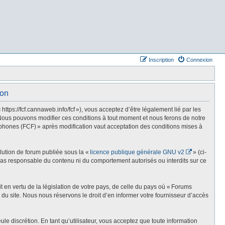
Inscription
Connexion
ion
s://fcf.cannaweb.info/fcf »), vous acceptez d’être légalement lié par les
Nous pouvons modifier ces conditions à tout moment et nous ferons de notre
phones (FCF) » après modification vaut acceptation des conditions mises à
olution de forum publiée sous la «
licence publique générale GNU v2
» (ci-
st pas responsable du contenu ni du comportement autorisés ou interdits sur ce
t en vertu de la législation de votre pays, de celle du pays où « Forums
du site. Nous nous réservons le droit d’en informer votre fournisseur d’accès
e discrétion. En tant qu’utilisateur, vous acceptez que toute information