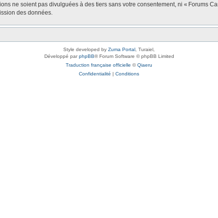
tions ne soient pas divulguées à des tiers sans votre consentement, ni « Forums 
mission des données.
Style developed by
Zuma Portal
, Turaiel,
Développé par
phpBB
® Forum Software © phpBB Limited
Traduction française officielle
©
Qiaeru
Confidentialité
|
Conditions