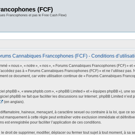
rancophones (FCF)
ues Francophones et pas le Free Cash Flow)
rums Cannabiques Francophones (FCF) - Conditions d’utilisat
 nous », « notre », « nos », « Forums Cannabiques Francophones (FCF) » et « http
 n’accédez pas à « Forums Cannabiques Francophones (FCF) » et ne l’utilisez pas. 
rement ce document, car votre utilisation continue de « Forums Cannabiques Franco
ogiciel phpBB », « www.phpbb.com », « phpBB Limited » et « équipes phpBB »), une s
ogiciel phpBB ne fait que faciliter les discussions sur Internet ; phpBB Limited n’e
(en anglais).
ffamatoire, haineux, menaçant, à caractère sexuel ou contraire à la loi, que ce soi
t manquement à cette règle peut entraîner votre exclusion immédiate et définitive 
s est enregistrée pour faciliter l’application de ces conditions.
oit de supprimer, modifier, déplacer ou fermer tout sujet à tout moment, à sa seul