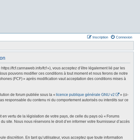
Inscription
Connexion
ion
s://fcf.cannaweb.info/fcf »), vous acceptez d’être légalement lié par les
Nous pouvons modifier ces conditions à tout moment et nous ferons de notre
phones (FCF) » après modification vaut acceptation des conditions mises à
olution de forum publiée sous la «
licence publique générale GNU v2
» (ci-
st pas responsable du contenu ni du comportement autorisés ou interdits sur ce
t en vertu de la législation de votre pays, de celle du pays où « Forums
du site. Nous nous réservons le droit d’en informer votre fournisseur d’accès
e discrétion. En tant qu’utilisateur, vous acceptez que toute information