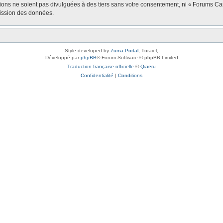
tions ne soient pas divulguées à des tiers sans votre consentement, ni « Forums 
mission des données.
Style developed by
Zuma Portal
, Turaiel,
Développé par
phpBB
® Forum Software © phpBB Limited
Traduction française officielle
©
Qiaeru
Confidentialité
|
Conditions