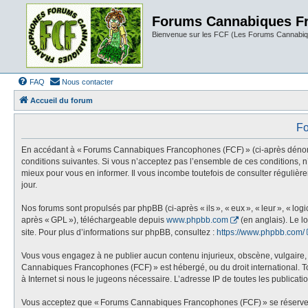
Forums Cannabiques F
Bienvenue sur les FCF (Les Forums Cannabiq
FAQ
Nous contacter
Accueil du forum
Fo
En accédant à « Forums Cannabiques Francophones (FCF) » (ci-après dénommé «
conditions suivantes. Si vous n’acceptez pas l’ensemble de ces conditions,
mieux pour vous en informer. Il vous incombe toutefois de consulter réguliè
jour.
Nos forums sont propulsés par phpBB (ci-après « ils », « eux », « leur », « l
après « GPL »), téléchargeable depuis
www.phpbb.com
(en anglais). Le l
site. Pour plus d’informations sur phpBB, consultez :
https://www.phpbb.com/
Vous vous engagez à ne publier aucun contenu injurieux, obscène, vulgaire, di
Cannabiques Francophones (FCF) » est hébergé, ou du droit international. Tou
à Internet si nous le jugeons nécessaire. L’adresse IP de toutes les publication
Vous acceptez que « Forums Cannabiques Francophones (FCF) » se réserve le dr