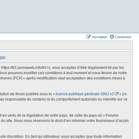
Inscription
Connexion
ion
s://fcf.cannaweb.info/fcf »), vous acceptez d’être légalement lié par les
Nous pouvons modifier ces conditions à tout moment et nous ferons de notre
phones (FCF) » après modification vaut acceptation des conditions mises à
olution de forum publiée sous la «
licence publique générale GNU v2
» (ci-
st pas responsable du contenu ni du comportement autorisés ou interdits sur ce
t en vertu de la législation de votre pays, de celle du pays où « Forums
du site. Nous nous réservons le droit d’en informer votre fournisseur d’accès
e discrétion. En tant qu’utilisateur, vous acceptez que toute information