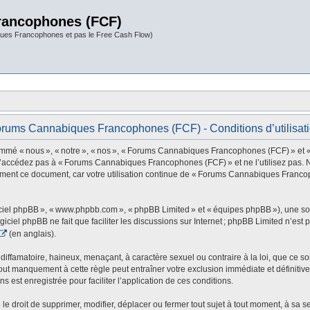
rancophones (FCF)
ues Francophones et pas le Free Cash Flow)
rums Cannabiques Francophones (FCF) - Conditions d’utilisat
 nous », « notre », « nos », « Forums Cannabiques Francophones (FCF) » et « http
 n’accédez pas à « Forums Cannabiques Francophones (FCF) » et ne l’utilisez pas. 
rement ce document, car votre utilisation continue de « Forums Cannabiques Franco
ogiciel phpBB », « www.phpbb.com », « phpBB Limited » et « équipes phpBB »), une s
ogiciel phpBB ne fait que faciliter les discussions sur Internet ; phpBB Limited n’e
(en anglais).
ffamatoire, haineux, menaçant, à caractère sexuel ou contraire à la loi, que ce soi
t manquement à cette règle peut entraîner votre exclusion immédiate et définitive 
s est enregistrée pour faciliter l’application de ces conditions.
oit de supprimer, modifier, déplacer ou fermer tout sujet à tout moment, à sa seul