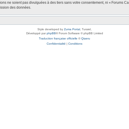
tions ne soient pas divulguées à des tiers sans votre consentement, ni « Forums 
mission des données.
Style developed by
Zuma Portal
, Turaiel,
Développé par
phpBB
® Forum Software © phpBB Limited
Traduction française officielle
©
Qiaeru
Confidentialité
|
Conditions