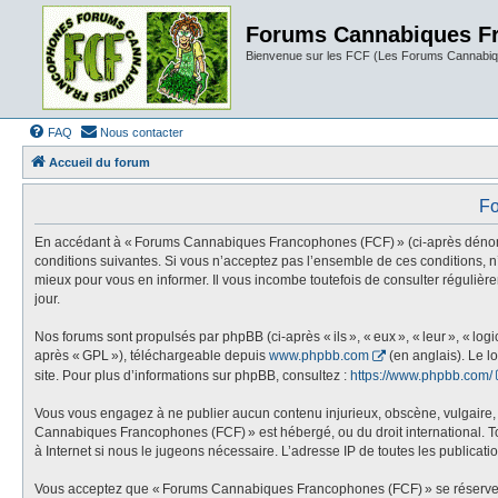
Forums Cannabiques F
Bienvenue sur les FCF (Les Forums Cannabiq
FAQ
Nous contacter
Accueil du forum
Fo
En accédant à « Forums Cannabiques Francophones (FCF) » (ci-après dénommé «
conditions suivantes. Si vous n’acceptez pas l’ensemble de ces conditions,
mieux pour vous en informer. Il vous incombe toutefois de consulter réguliè
jour.
Nos forums sont propulsés par phpBB (ci-après « ils », « eux », « leur », « l
après « GPL »), téléchargeable depuis
www.phpbb.com
(en anglais). Le l
site. Pour plus d’informations sur phpBB, consultez :
https://www.phpbb.com/
Vous vous engagez à ne publier aucun contenu injurieux, obscène, vulgaire, di
Cannabiques Francophones (FCF) » est hébergé, ou du droit international. Tou
à Internet si nous le jugeons nécessaire. L’adresse IP de toutes les publication
Vous acceptez que « Forums Cannabiques Francophones (FCF) » se réserve le dr