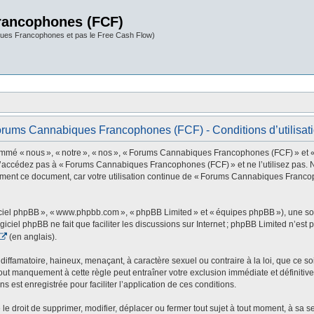
rancophones (FCF)
ues Francophones et pas le Free Cash Flow)
rums Cannabiques Francophones (FCF) - Conditions d’utilisat
 nous », « notre », « nos », « Forums Cannabiques Francophones (FCF) » et « http
 n’accédez pas à « Forums Cannabiques Francophones (FCF) » et ne l’utilisez pas. 
rement ce document, car votre utilisation continue de « Forums Cannabiques Franco
ogiciel phpBB », « www.phpbb.com », « phpBB Limited » et « équipes phpBB »), une s
ogiciel phpBB ne fait que faciliter les discussions sur Internet ; phpBB Limited n’e
(en anglais).
ffamatoire, haineux, menaçant, à caractère sexuel ou contraire à la loi, que ce soi
t manquement à cette règle peut entraîner votre exclusion immédiate et définitive 
s est enregistrée pour faciliter l’application de ces conditions.
oit de supprimer, modifier, déplacer ou fermer tout sujet à tout moment, à sa seul