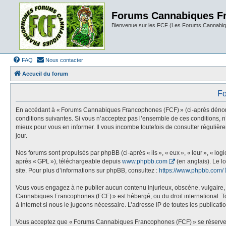
Forums Cannabiques F
Bienvenue sur les FCF (Les Forums Cannabiq
FAQ
Nous contacter
Accueil du forum
Fo
En accédant à « Forums Cannabiques Francophones (FCF) » (ci-après dénommé «
conditions suivantes. Si vous n’acceptez pas l’ensemble de ces conditions,
mieux pour vous en informer. Il vous incombe toutefois de consulter réguliè
jour.
Nos forums sont propulsés par phpBB (ci-après « ils », « eux », « leur », « l
après « GPL »), téléchargeable depuis
www.phpbb.com
(en anglais). Le l
site. Pour plus d’informations sur phpBB, consultez :
https://www.phpbb.com/
Vous vous engagez à ne publier aucun contenu injurieux, obscène, vulgaire, di
Cannabiques Francophones (FCF) » est hébergé, ou du droit international. Tou
à Internet si nous le jugeons nécessaire. L’adresse IP de toutes les publication
Vous acceptez que « Forums Cannabiques Francophones (FCF) » se réserve le dr