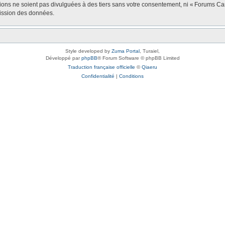
tions ne soient pas divulguées à des tiers sans votre consentement, ni « Forums 
mission des données.
Style developed by
Zuma Portal
, Turaiel,
Développé par
phpBB
® Forum Software © phpBB Limited
Traduction française officielle
©
Qiaeru
Confidentialité
|
Conditions