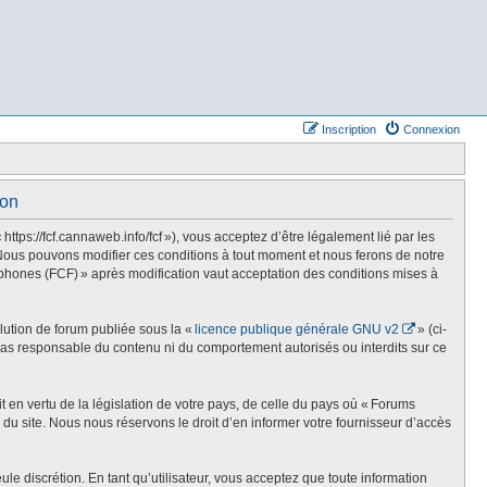
Inscription
Connexion
ion
s://fcf.cannaweb.info/fcf »), vous acceptez d’être légalement lié par les
Nous pouvons modifier ces conditions à tout moment et nous ferons de notre
phones (FCF) » après modification vaut acceptation des conditions mises à
olution de forum publiée sous la «
licence publique générale GNU v2
» (ci-
st pas responsable du contenu ni du comportement autorisés ou interdits sur ce
t en vertu de la législation de votre pays, de celle du pays où « Forums
du site. Nous nous réservons le droit d’en informer votre fournisseur d’accès
e discrétion. En tant qu’utilisateur, vous acceptez que toute information