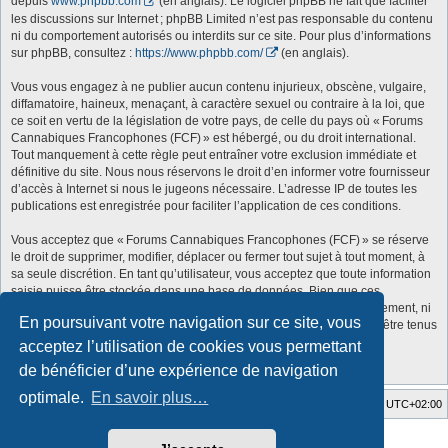
depuis
www.phpbb.com
(en anglais). Le logiciel phpBB ne fait que faciliter
les discussions sur Internet ; phpBB Limited n’est pas responsable du contenu
ni du comportement autorisés ou interdits sur ce site. Pour plus d’informations
sur phpBB, consultez :
https://www.phpbb.com/
(en anglais).
Vous vous engagez à ne publier aucun contenu injurieux, obscène, vulgaire,
diffamatoire, haineux, menaçant, à caractère sexuel ou contraire à la loi, que
ce soit en vertu de la législation de votre pays, de celle du pays où « Forums
Cannabiques Francophones (FCF) » est hébergé, ou du droit international.
Tout manquement à cette règle peut entraîner votre exclusion immédiate et
définitive du site. Nous nous réservons le droit d’en informer votre fournisseur
d’accès à Internet si nous le jugeons nécessaire. L’adresse IP de toutes les
publications est enregistrée pour faciliter l’application de ces conditions.
Vous acceptez que « Forums Cannabiques Francophones (FCF) » se réserve
le droit de supprimer, modifier, déplacer ou fermer tout sujet à tout moment, à
sa seule discrétion. En tant qu’utilisateur, vous acceptez que toute information
saisie puisse être stockée dans une base de données. Bien que ces
informations ne soient pas divulguées à des tiers sans votre consentement, ni
En poursuivant votre navigation sur ce site, vous
« Forums Cannabiques Francophones (FCF) » ni phpBB ne peuvent être tenus
responsables d’une tentative de piratage susceptible d’entraîner la
acceptez l’utilisation de cookies vous permettant
compromission des données.
de bénéficier d’une expérience de navigation
optimale.
En savoir plus…
Accueil du forum
Fuseau horaire sur
UTC+02:00
Style developed by
Zuma Portal
, Turaiel,