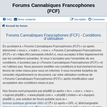
Forums Cannabiques Francophones
(FCF)
FAQ
Nous contacter
Inscription
Connexion
Accueil du forum
Forums Cannabiques Francophones (FCF) - Conditions
d’utilisation
En accédant à « Forums Cannabiques Francophones (FCF) » (ci-après
dénommé « nous », « notre », « nos », « Forums Cannabiques Francophones
(FCF) » et « https://fcf.cannaweb.info/fcf »), vous acceptez d’être légalement lié
par les conditions suivantes. Si vous n’acceptez pas l’ensemble de ces
conditions, n’accédez pas à « Forums Cannabiques Francophones (FCF) » et
ne l’utilisez pas. Nous pouvons modifier ces conditions à tout moment et nous
ferons de notre mieux pour vous en informer. Il vous incombe toutefois de
consulter régulièrement ce document, car votre utilisation continue de
« Forums Cannabiques Francophones (FCF) » après modification vaut
acceptation des conditions mises à jour.
Nos forums sont propulsés par phpBB (ci-après « ils », « eux », « leur »,
« logiciel phpBB », « www.phpbb.com », « phpBB Limited » et « équipes
phpBB »), une solution de forum publiée sous la «
licence publique générale GNU v2
» (ci-après « GPL »), téléchargeable