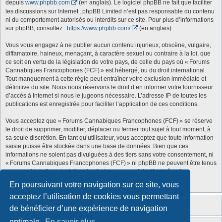
depuis
www.phpbb.com
(en anglais). Le logiciel phpBB ne fait que faciliter
les discussions sur Internet ; phpBB Limited n’est pas responsable du contenu
ni du comportement autorisés ou interdits sur ce site. Pour plus d’informations
sur phpBB, consultez :
https://www.phpbb.com/
(en anglais).
Vous vous engagez à ne publier aucun contenu injurieux, obscène, vulgaire,
diffamatoire, haineux, menaçant, à caractère sexuel ou contraire à la loi, que
ce soit en vertu de la législation de votre pays, de celle du pays où « Forums
Cannabiques Francophones (FCF) » est hébergé, ou du droit international.
Tout manquement à cette règle peut entraîner votre exclusion immédiate et
définitive du site. Nous nous réservons le droit d’en informer votre fournisseur
d’accès à Internet si nous le jugeons nécessaire. L’adresse IP de toutes les
publications est enregistrée pour faciliter l’application de ces conditions.
Vous acceptez que « Forums Cannabiques Francophones (FCF) » se réserve
le droit de supprimer, modifier, déplacer ou fermer tout sujet à tout moment, à
sa seule discrétion. En tant qu’utilisateur, vous acceptez que toute information
saisie puisse être stockée dans une base de données. Bien que ces
informations ne soient pas divulguées à des tiers sans votre consentement, ni
« Forums Cannabiques Francophones (FCF) » ni phpBB ne peuvent être tenus
responsables d’une tentative de piratage susceptible d’entraîner la
compromission des données.
En poursuivant votre navigation sur ce site, vous
acceptez l’utilisation de cookies vous permettant
de bénéficier d’une expérience de navigation
optimale.
En savoir plus…