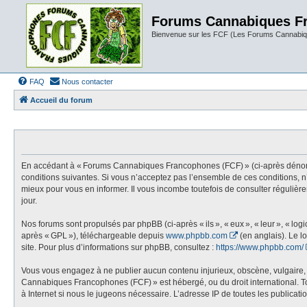
Forums Cannabiques F
Bienvenue sur les FCF (Les Forums Cannabiq
FAQ
Nous contacter
Accueil du forum
En accédant à « Forums Cannabiques Francophones (FCF) » (ci-après dénommé «
conditions suivantes. Si vous n’acceptez pas l’ensemble de ces conditions,
mieux pour vous en informer. Il vous incombe toutefois de consulter réguliè
jour.
Nos forums sont propulsés par phpBB (ci-après « ils », « eux », « leur », « l
après « GPL »), téléchargeable depuis
www.phpbb.com
(en anglais). Le l
site. Pour plus d’informations sur phpBB, consultez :
https://www.phpbb.com/
Vous vous engagez à ne publier aucun contenu injurieux, obscène, vulgaire, di
Cannabiques Francophones (FCF) » est hébergé, ou du droit international. Tou
à Internet si nous le jugeons nécessaire. L’adresse IP de toutes les publication