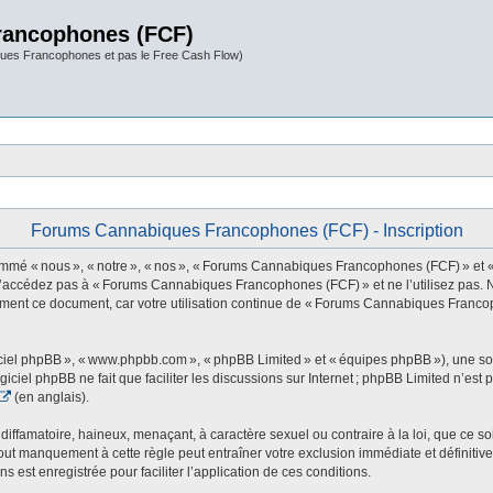
rancophones (FCF)
ues Francophones et pas le Free Cash Flow)
Forums Cannabiques Francophones (FCF) - Inscription
 nous », « notre », « nos », « Forums Cannabiques Francophones (FCF) » et « http
 n’accédez pas à « Forums Cannabiques Francophones (FCF) » et ne l’utilisez pas. 
rement ce document, car votre utilisation continue de « Forums Cannabiques Franco
ogiciel phpBB », « www.phpbb.com », « phpBB Limited » et « équipes phpBB »), une s
ogiciel phpBB ne fait que faciliter les discussions sur Internet ; phpBB Limited n’e
(en anglais).
ffamatoire, haineux, menaçant, à caractère sexuel ou contraire à la loi, que ce soi
t manquement à cette règle peut entraîner votre exclusion immédiate et définitive 
s est enregistrée pour faciliter l’application de ces conditions.