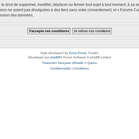
oit de supprimer, modifier, déplacer ou fermer tout sujet à tout moment, à sa seul
tions ne soient pas divulguées à des tiers sans votre consentement, ni « Forums 
mission des données.
Style developed by
Zuma Portal
, Turaiel,
Développé par
phpBB
® Forum Software © phpBB Limited
Traduction française officielle
©
Qiaeru
Confidentialité
|
Conditions