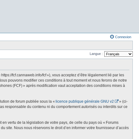
Connexion
Langue :
s://fcf.cannaweb.info/fcf »), vous acceptez d’être légalement lié par les
Nous pouvons modifier ces conditions à tout moment et nous ferons de notre
phones (FCF) » après modification vaut acceptation des conditions mises à
olution de forum publiée sous la «
licence publique générale GNU v2
» (ci-
st pas responsable du contenu ni du comportement autorisés ou interdits sur ce
t en vertu de la législation de votre pays, de celle du pays où « Forums
du site. Nous nous réservons le droit d’en informer votre fournisseur d’accès