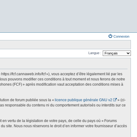
Connexion
Langue :
s://fcf.cannaweb.info/fcf »), vous acceptez d’être légalement lié par les
Nous pouvons modifier ces conditions à tout moment et nous ferons de notre
phones (FCF) » après modification vaut acceptation des conditions mises à
olution de forum publiée sous la «
licence publique générale GNU v2
» (ci-
st pas responsable du contenu ni du comportement autorisés ou interdits sur ce
t en vertu de la législation de votre pays, de celle du pays où « Forums
du site. Nous nous réservons le droit d’en informer votre fournisseur d’accès