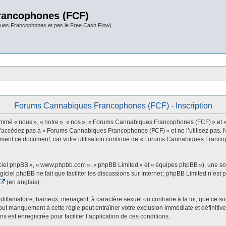
rancophones (FCF)
ues Francophones et pas le Free Cash Flow)
Forums Cannabiques Francophones (FCF) - Inscription
 nous », « notre », « nos », « Forums Cannabiques Francophones (FCF) » et « http
 n’accédez pas à « Forums Cannabiques Francophones (FCF) » et ne l’utilisez pas. 
rement ce document, car votre utilisation continue de « Forums Cannabiques Franco
ogiciel phpBB », « www.phpbb.com », « phpBB Limited » et « équipes phpBB »), une s
ogiciel phpBB ne fait que faciliter les discussions sur Internet ; phpBB Limited n’e
(en anglais).
ffamatoire, haineux, menaçant, à caractère sexuel ou contraire à la loi, que ce soi
t manquement à cette règle peut entraîner votre exclusion immédiate et définitive 
s est enregistrée pour faciliter l’application de ces conditions.