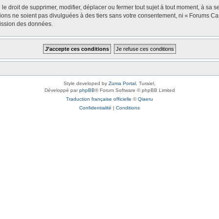
oit de supprimer, modifier, déplacer ou fermer tout sujet à tout moment, à sa seul
tions ne soient pas divulguées à des tiers sans votre consentement, ni « Forums 
mission des données.
Style developed by
Zuma Portal
, Turaiel,
Développé par
phpBB
® Forum Software © phpBB Limited
Traduction française officielle
©
Qiaeru
Confidentialité
|
Conditions