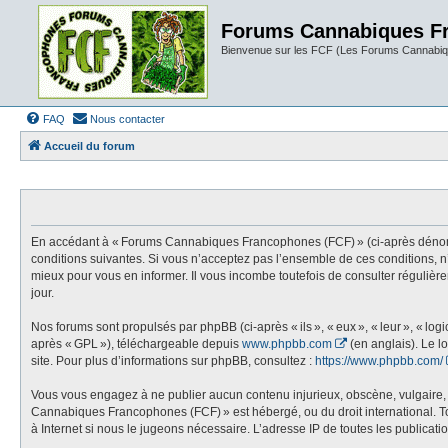
Forums Cannabiques F
Bienvenue sur les FCF (Les Forums Cannabiq
FAQ
Nous contacter
Accueil du forum
En accédant à « Forums Cannabiques Francophones (FCF) » (ci-après dénommé «
conditions suivantes. Si vous n’acceptez pas l’ensemble de ces conditions,
mieux pour vous en informer. Il vous incombe toutefois de consulter réguliè
jour.
Nos forums sont propulsés par phpBB (ci-après « ils », « eux », « leur », « l
après « GPL »), téléchargeable depuis
www.phpbb.com
(en anglais). Le l
site. Pour plus d’informations sur phpBB, consultez :
https://www.phpbb.com/
Vous vous engagez à ne publier aucun contenu injurieux, obscène, vulgaire, di
Cannabiques Francophones (FCF) » est hébergé, ou du droit international. Tou
à Internet si nous le jugeons nécessaire. L’adresse IP de toutes les publication