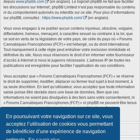
depuis
www.phpbb.com
(en anglais). Le logiciel phpBB ne fait que faciliter
les discussions sur Internet ; phpBB Limited n’est pas responsable du contenu
ni du comportement autorisés ou interdits sur ce site. Pour plus d’informations
sur phpBB, consultez :
https://www.phpbb.com/
(en anglais).
Vous vous engagez à ne publier aucun contenu injurieux, obscène, vulgaire,
diffamatoire, haineux, menaçant, à caractère sexuel ou contraire à la loi, que
ce soit en vertu de la législation de votre pays, de celle du pays où « Forums
Cannabiques Francophones (FCF) » est hébergé, ou du droit international.
Tout manquement à cette règle peut entraîner votre exclusion immédiate et
définitive du site. Nous nous réservons le droit d’en informer votre fournisseur
d’accès à Internet si nous le jugeons nécessaire. L’adresse IP de toutes les
publications est enregistrée pour faciliter l’application de ces conditions.
Vous acceptez que « Forums Cannabiques Francophones (FCF) » se réserve
le droit de supprimer, modifier, déplacer ou fermer tout sujet à tout moment, à
sa seule discrétion. En tant qu’utilisateur, vous acceptez que toute information
saisie puisse être stockée dans une base de données. Bien que ces
informations ne soient pas divulguées à des tiers sans votre consentement, ni
« Forums Cannabiques Francophones (FCF) » ni phpBB ne peuvent être tenus
responsables d’une tentative de piratage susceptible d’entraîner la
compromission des données.
En poursuivant votre navigation sur ce site, vous
acceptez l’utilisation de cookies vous permettant
de bénéficier d’une expérience de navigation
optimale.
En savoir plus…