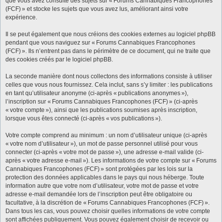
que vous avez consulté des sujets sur « Forums Cannabiques Francophones
(FCF) » et stocke les sujets que vous avez lus, améliorant ainsi votre
expérience.
Il se peut également que nous créions des cookies externes au logiciel phpBB
pendant que vous naviguez sur « Forums Cannabiques Francophones
(FCF) ». Ils n’entrent pas dans le périmètre de ce document, qui ne traite que
des cookies créés par le logiciel phpBB.
La seconde manière dont nous collectons des informations consiste à utiliser
celles que vous nous fournissez. Cela inclut, sans s’y limiter : les publications
en tant qu’utilisateur anonyme (ci-après « publications anonymes »),
l’inscription sur « Forums Cannabiques Francophones (FCF) » (ci-après
« votre compte »), ainsi que les publications soumises après inscription,
lorsque vous êtes connecté (ci-après « vos publications »).
Votre compte comprend au minimum : un nom d’utilisateur unique (ci-après
« votre nom d’utilisateur »), un mot de passe personnel utilisé pour vous
connecter (ci-après « votre mot de passe »), une adresse e-mail valide (ci-
après « votre adresse e-mail »). Les informations de votre compte sur « Forums
Cannabiques Francophones (FCF) » sont protégées par les lois sur la
protection des données applicables dans le pays qui nous héberge. Toute
information autre que votre nom d’utilisateur, votre mot de passe et votre
adresse e-mail demandée lors de l’inscription peut être obligatoire ou
facultative, à la discrétion de « Forums Cannabiques Francophones (FCF) ».
Dans tous les cas, vous pouvez choisir quelles informations de votre compte
sont affichées publiquement. Vous pouvez également choisir de recevoir ou