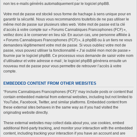
non les e-mails générés automatiquement par le logiciel phpBB.
Votre mot de passe est stocké sous forme de hachage à sens unique pour en
garantir la sécurité. Nous vous recommandons toutefois de ne pas utiliser le
même mot de passe sur plusieurs sites web. Votre mot de passe est la clé
d’accès à votre compte sur « Forums Cannabiques Francophones (FCF) »,
veillez donc à le conserver en lieu sûr. En aucun cas, une personne affiliée à
« Forums Cannabiques Francophones (FCF) », à phpBB ou à un tiers ne vous
demandera légitimement votre mot de passe. Si vous oubliez votre mot de
passe, vous pouvez utiliser la fonctionnalité « J’ai oublié mon mot de passe »
fournie par le logiciel phpBB. Ce processus vous demande de saisir votre nom
d’utilisateur et votre adresse e-mail ; le logiciel phpBB générera ensuite un
nouveau mot de passe pour vous permettre de retrouver l’accès à votre
compte.
EMBEDDED CONTENT FROM OTHER WEBSITES
“Forums Cannabiques Francophones (FCF)” may include posts or content that
contain embedded material from external websites, including but not limited to
YouTube, Facebook, Twitter, and similar platforms. Embedded content from
these external sites behaves in the same way as if you had visited the
originating website directly.
These external websites may collect data about you, use cookies, embed
additional third-party tracking, and monitor your interaction with the embedded
content, including tracking your interaction if you have an account and are