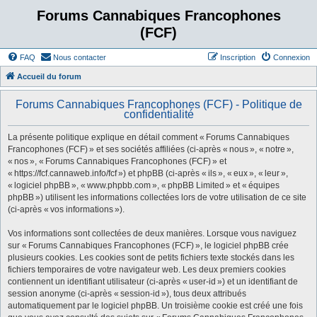
Forums Cannabiques Francophones
(FCF)
FAQ
Nous contacter
Inscription
Connexion
Accueil du forum
Forums Cannabiques Francophones (FCF) - Politique de
confidentialité
La présente politique explique en détail comment « Forums Cannabiques
Francophones (FCF) » et ses sociétés affiliées (ci-après « nous », « notre »,
« nos », « Forums Cannabiques Francophones (FCF) » et
« https://fcf.cannaweb.info/fcf ») et phpBB (ci-après « ils », « eux », « leur »,
« logiciel phpBB », « www.phpbb.com », « phpBB Limited » et « équipes
phpBB ») utilisent les informations collectées lors de votre utilisation de ce site
(ci-après « vos informations »).
Vos informations sont collectées de deux manières. Lorsque vous naviguez
sur « Forums Cannabiques Francophones (FCF) », le logiciel phpBB crée
plusieurs cookies. Les cookies sont de petits fichiers texte stockés dans les
fichiers temporaires de votre navigateur web. Les deux premiers cookies
contiennent un identifiant utilisateur (ci-après « user-id ») et un identifiant de
session anonyme (ci-après « session-id »), tous deux attribués
automatiquement par le logiciel phpBB. Un troisième cookie est créé une fois