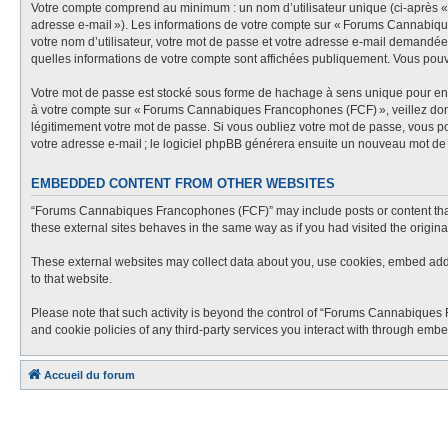
Votre compte comprend au minimum : un nom d’utilisateur unique (ci-après « vo
adresse e-mail »). Les informations de votre compte sur « Forums Cannabiqu
votre nom d’utilisateur, votre mot de passe et votre adresse e-mail demandée 
quelles informations de votre compte sont affichées publiquement. Vous pou
Votre mot de passe est stocké sous forme de hachage à sens unique pour en g
à votre compte sur « Forums Cannabiques Francophones (FCF) », veillez don
légitimement votre mot de passe. Si vous oubliez votre mot de passe, vous pou
votre adresse e-mail ; le logiciel phpBB générera ensuite un nouveau mot de
EMBEDDED CONTENT FROM OTHER WEBSITES
“Forums Cannabiques Francophones (FCF)” may include posts or content that 
these external sites behaves in the same way as if you had visited the originat
These external websites may collect data about you, use cookies, embed additi
to that website.
Please note that such activity is beyond the control of “Forums Cannabiques 
and cookie policies of any third-party services you interact with through emb
Accueil du forum