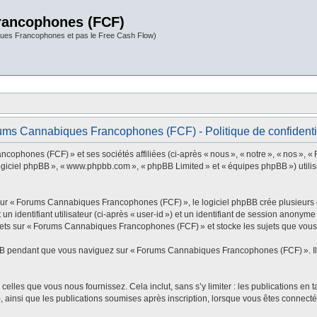
rancophones (FCF)
ues Francophones et pas le Free Cash Flow)
ms Cannabiques Francophones (FCF) - Politique de confidenti
ophones (FCF) » et ses sociétés affiliées (ci-après « nous », « notre », « nos »
 « logiciel phpBB », « www.phpbb.com », « phpBB Limited » et « équipes phpBB ») utilise
r « Forums Cannabiques Francophones (FCF) », le logiciel phpBB crée plusieurs cook
identifiant utilisateur (ci-après « user-id ») et un identifiant de session anonyme 
ets sur « Forums Cannabiques Francophones (FCF) » et stocke les sujets que vous a
BB pendant que vous naviguez sur « Forums Cannabiques Francophones (FCF) ». Ils 
elles que vous nous fournissez. Cela inclut, sans s’y limiter : les publications en t
insi que les publications soumises après inscription, lorsque vous êtes connecté (