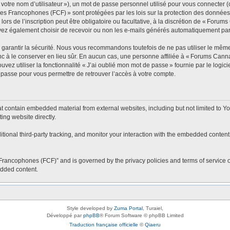
tre nom d’utilisateur »), un mot de passe personnel utilisé pour vous connecter (c
es Francophones (FCF) » sont protégées par les lois sur la protection des données
lors de l’inscription peut être obligatoire ou facultative, à la discrétion de « Fo
vez également choisir de recevoir ou non les e-mails générés automatiquement par 
arantir la sécurité. Nous vous recommandons toutefois de ne pas utiliser le même 
c à le conserver en lieu sûr. En aucun cas, une personne affiliée à « Forums Ca
vez utiliser la fonctionnalité « J’ai oublié mon mot de passe » fournie par le logi
 passe pour vous permettre de retrouver l’accès à votre compte.
contain embedded material from external websites, including but not limited to Yo
ing website directly.
onal third-party tracking, and monitor your interaction with the embedded content,
Francophones (FCF)” and is governed by the privacy policies and terms of service o
edded content.
Style developed by
Zuma Portal
, Turaiel,
Développé par
phpBB
® Forum Software © phpBB Limited
Traduction française officielle
©
Qiaeru