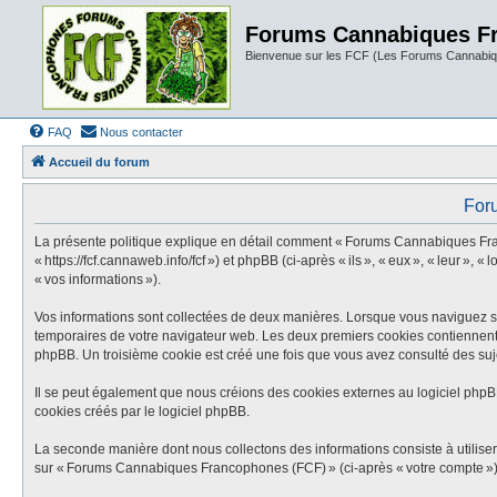
Forums Cannabiques F
Bienvenue sur les FCF (Les Forums Cannabiq
FAQ
Nous contacter
Accueil du forum
Foru
La présente politique explique en détail comment « Forums Cannabiques Franc
« https://fcf.cannaweb.info/fcf ») et phpBB (ci-après « ils », « eux », « leur »,
« vos informations »).
Vos informations sont collectées de deux manières. Lorsque vous naviguez su
temporaires de votre navigateur web. Les deux premiers cookies contiennent un 
phpBB. Un troisième cookie est créé une fois que vous avez consulté des suj
Il se peut également que nous créions des cookies externes au logiciel php
cookies créés par le logiciel phpBB.
La seconde manière dont nous collectons des informations consiste à utiliser c
sur « Forums Cannabiques Francophones (FCF) » (ci-après « votre compte »), a