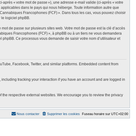
i-après « votre mot de passe »), une adresse e-mail valide (ci-après « votre
 applicables dans le pays qui nous héberge. Toute information autre que
rums Cannabiques Francophones (FCF) ». Dans tous les cas, vous pouvez choisir
le logiciel phpBB.
mot de passe sur plusieurs sites web. Votre mot de passe est la clé d’accès
nnabiques Francophones (FCF) », à phpBB ou à un tiers ne vous demandera
ciel phpBB. Ce processus vous demande de saisir votre nom d’utilisateur et
uTube, Facebook, Twitter, and similar platforms. Embedded content from
 including tracking your interaction if you have an account and are logged in
f the respective external websites. We encourage you to review the privacy
Nous contacter
Supprimer les cookies
Fuseau horaire sur
UTC+02:00