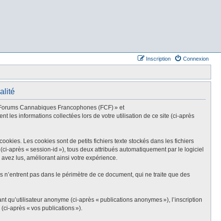
Inscription
Connexion
alité
, « Forums Cannabiques Francophones (FCF) » et
nt les informations collectées lors de votre utilisation de ce site (ci-après
ies. Les cookies sont de petits fichiers texte stockés dans les fichiers
(ci-après « session-id »), tous deux attribués automatiquement par le logiciel
vez lus, améliorant ainsi votre expérience.
n’entrent pas dans le périmètre de ce document, qui ne traite que des
ant qu’utilisateur anonyme (ci-après « publications anonymes »), l’inscription
ci-après « vos publications »).