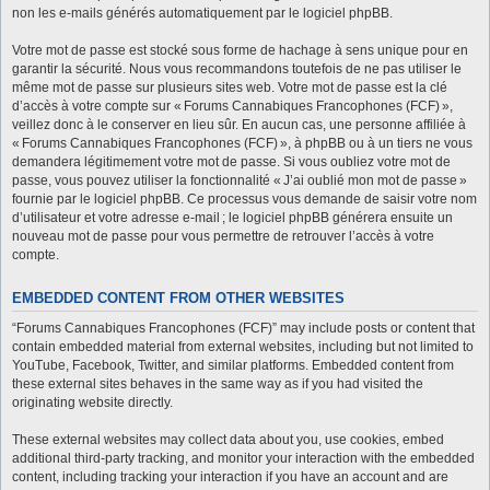
non les e-mails générés automatiquement par le logiciel phpBB.
Votre mot de passe est stocké sous forme de hachage à sens unique pour en
garantir la sécurité. Nous vous recommandons toutefois de ne pas utiliser le
même mot de passe sur plusieurs sites web. Votre mot de passe est la clé
d’accès à votre compte sur « Forums Cannabiques Francophones (FCF) »,
veillez donc à le conserver en lieu sûr. En aucun cas, une personne affiliée à
« Forums Cannabiques Francophones (FCF) », à phpBB ou à un tiers ne vous
demandera légitimement votre mot de passe. Si vous oubliez votre mot de
passe, vous pouvez utiliser la fonctionnalité « J’ai oublié mon mot de passe »
fournie par le logiciel phpBB. Ce processus vous demande de saisir votre nom
d’utilisateur et votre adresse e-mail ; le logiciel phpBB générera ensuite un
nouveau mot de passe pour vous permettre de retrouver l’accès à votre
compte.
EMBEDDED CONTENT FROM OTHER WEBSITES
“Forums Cannabiques Francophones (FCF)” may include posts or content that
contain embedded material from external websites, including but not limited to
YouTube, Facebook, Twitter, and similar platforms. Embedded content from
these external sites behaves in the same way as if you had visited the
originating website directly.
These external websites may collect data about you, use cookies, embed
additional third-party tracking, and monitor your interaction with the embedded
content, including tracking your interaction if you have an account and are