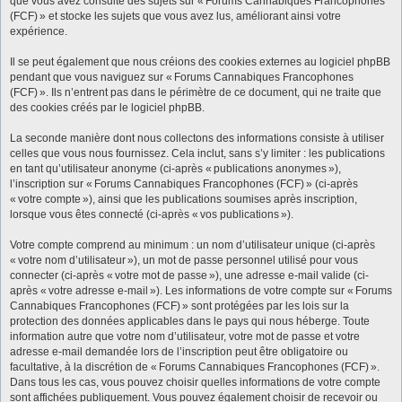
que vous avez consulté des sujets sur « Forums Cannabiques Francophones
(FCF) » et stocke les sujets que vous avez lus, améliorant ainsi votre
expérience.
Il se peut également que nous créions des cookies externes au logiciel phpBB
pendant que vous naviguez sur « Forums Cannabiques Francophones
(FCF) ». Ils n’entrent pas dans le périmètre de ce document, qui ne traite que
des cookies créés par le logiciel phpBB.
La seconde manière dont nous collectons des informations consiste à utiliser
celles que vous nous fournissez. Cela inclut, sans s’y limiter : les publications
en tant qu’utilisateur anonyme (ci-après « publications anonymes »),
l’inscription sur « Forums Cannabiques Francophones (FCF) » (ci-après
« votre compte »), ainsi que les publications soumises après inscription,
lorsque vous êtes connecté (ci-après « vos publications »).
Votre compte comprend au minimum : un nom d’utilisateur unique (ci-après
« votre nom d’utilisateur »), un mot de passe personnel utilisé pour vous
connecter (ci-après « votre mot de passe »), une adresse e-mail valide (ci-
après « votre adresse e-mail »). Les informations de votre compte sur « Forums
Cannabiques Francophones (FCF) » sont protégées par les lois sur la
protection des données applicables dans le pays qui nous héberge. Toute
information autre que votre nom d’utilisateur, votre mot de passe et votre
adresse e-mail demandée lors de l’inscription peut être obligatoire ou
facultative, à la discrétion de « Forums Cannabiques Francophones (FCF) ».
Dans tous les cas, vous pouvez choisir quelles informations de votre compte
sont affichées publiquement. Vous pouvez également choisir de recevoir ou