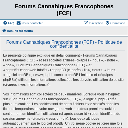
Forums Cannabiques Francophones
(FCF)
FAQ
Nous contacter
Inscription
Connexion
Accueil du forum
Forums Cannabiques Francophones (FCF) - Politique de
confidentialité
La présente politique explique en détail comment « Forums Cannabiques
Francophones (FCF) » et ses sociétés affiliées (ci-après « nous », « notre »,
« nos », « Forums Cannabiques Francophones (FCF) » et
« https://fcf.cannaweb.info/fcf ») et phpBB (ci-après « ils », « eux », « leur »,
« logiciel phpBB », « www.phpbb.com », « phpBB Limited » et « équipes
phpBB ») utilisent les informations collectées lors de votre utilisation de ce site
(ci-après « vos informations »).
Vos informations sont collectées de deux manières. Lorsque vous naviguez
sur « Forums Cannabiques Francophones (FCF) », le logiciel phpBB crée
plusieurs cookies. Les cookies sont de petits fichiers texte stockés dans les
fichiers temporaires de votre navigateur web. Les deux premiers cookies
contiennent un identifiant utilisateur (ci-après « user-id ») et un identifiant de
session anonyme (ci-après « session-id »), tous deux attribués
automatiquement par le logiciel phpBB. Un troisième cookie est créé une fois