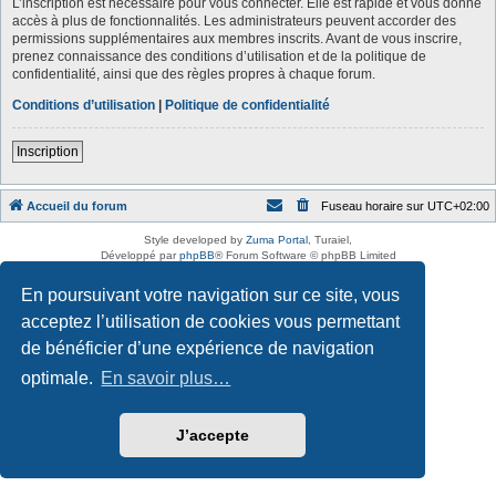
L’inscription est nécessaire pour vous connecter. Elle est rapide et vous donne
accès à plus de fonctionnalités. Les administrateurs peuvent accorder des
permissions supplémentaires aux membres inscrits. Avant de vous inscrire,
prenez connaissance des conditions d’utilisation et de la politique de
confidentialité, ainsi que des règles propres à chaque forum.
Conditions d’utilisation
|
Politique de confidentialité
Inscription
Accueil du forum
Fuseau horaire sur
UTC+02:00
Style developed by
Zuma Portal
, Turaiel,
Développé par
phpBB
® Forum Software © phpBB Limited
Traduction française officielle
©
Qiaeru
En poursuivant votre navigation sur ce site, vous
Confidentialité
|
Conditions
acceptez l’utilisation de cookies vous permettant
de bénéficier d’une expérience de navigation
optimale.
En savoir plus…
J’accepte