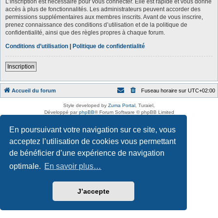
L’inscription est nécessaire pour vous connecter. Elle est rapide et vous donne
accès à plus de fonctionnalités. Les administrateurs peuvent accorder des
permissions supplémentaires aux membres inscrits. Avant de vous inscrire,
prenez connaissance des conditions d’utilisation et de la politique de
confidentialité, ainsi que des règles propres à chaque forum.
Conditions d’utilisation
|
Politique de confidentialité
Inscription
Accueil du forum
Fuseau horaire sur
UTC+02:00
Style developed by
Zuma Portal
, Turaiel,
Développé par
phpBB
® Forum Software © phpBB Limited
Traduction française officielle
©
Qiaeru
En poursuivant votre navigation sur ce site, vous
Confidentialité
|
Conditions
acceptez l’utilisation de cookies vous permettant
de bénéficier d’une expérience de navigation
optimale.
En savoir plus…
J’accepte