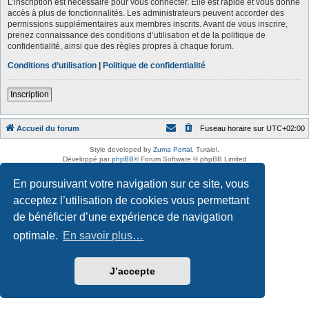
L’inscription est nécessaire pour vous connecter. Elle est rapide et vous donne
accès à plus de fonctionnalités. Les administrateurs peuvent accorder des
permissions supplémentaires aux membres inscrits. Avant de vous inscrire,
prenez connaissance des conditions d’utilisation et de la politique de
confidentialité, ainsi que des règles propres à chaque forum.
Conditions d’utilisation
|
Politique de confidentialité
Inscription
Accueil du forum
Fuseau horaire sur
UTC+02:00
Style developed by
Zuma Portal
, Turaiel,
Développé par
phpBB
® Forum Software © phpBB Limited
Traduction française officielle
©
Qiaeru
En poursuivant votre navigation sur ce site, vous
Confidentialité
|
Conditions
acceptez l’utilisation de cookies vous permettant
de bénéficier d’une expérience de navigation
optimale.
En savoir plus…
J’accepte