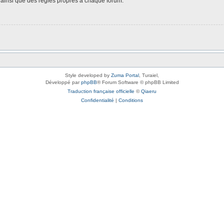
é, ainsi que des règles propres à chaque forum.
Style developed by
Zuma Portal
, Turaiel,
Développé par
phpBB
® Forum Software © phpBB Limited
Traduction française officielle
©
Qiaeru
Confidentialité
|
Conditions