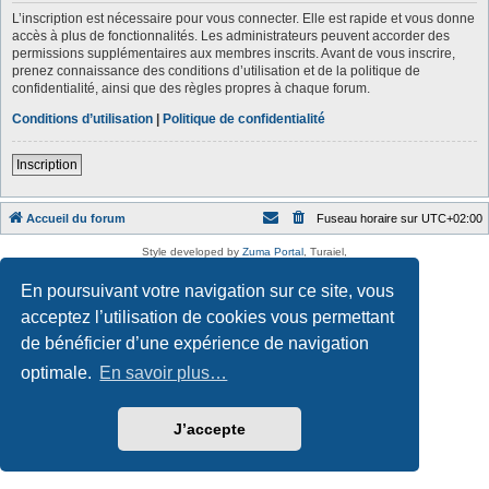
L’inscription est nécessaire pour vous connecter. Elle est rapide et vous donne
accès à plus de fonctionnalités. Les administrateurs peuvent accorder des
permissions supplémentaires aux membres inscrits. Avant de vous inscrire,
prenez connaissance des conditions d’utilisation et de la politique de
confidentialité, ainsi que des règles propres à chaque forum.
Conditions d’utilisation
|
Politique de confidentialité
Inscription
Accueil du forum
Fuseau horaire sur
UTC+02:00
Style developed by
Zuma Portal
, Turaiel,
Développé par
phpBB
® Forum Software © phpBB Limited
Traduction française officielle
©
Qiaeru
En poursuivant votre navigation sur ce site, vous
Confidentialité
|
Conditions
acceptez l’utilisation de cookies vous permettant
de bénéficier d’une expérience de navigation
optimale.
En savoir plus…
J’accepte