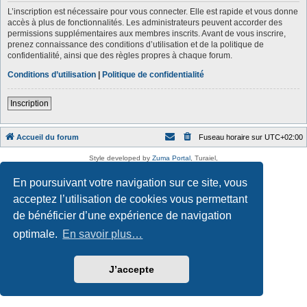
L’inscription est nécessaire pour vous connecter. Elle est rapide et vous donne
accès à plus de fonctionnalités. Les administrateurs peuvent accorder des
permissions supplémentaires aux membres inscrits. Avant de vous inscrire,
prenez connaissance des conditions d’utilisation et de la politique de
confidentialité, ainsi que des règles propres à chaque forum.
Conditions d’utilisation
|
Politique de confidentialité
Inscription
Accueil du forum
Fuseau horaire sur
UTC+02:00
Style developed by
Zuma Portal
, Turaiel,
Développé par
phpBB
® Forum Software © phpBB Limited
Traduction française officielle
©
Qiaeru
En poursuivant votre navigation sur ce site, vous
Confidentialité
|
Conditions
acceptez l’utilisation de cookies vous permettant
de bénéficier d’une expérience de navigation
optimale.
En savoir plus…
J’accepte