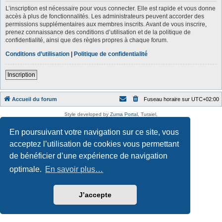
L’inscription est nécessaire pour vous connecter. Elle est rapide et vous donne
accès à plus de fonctionnalités. Les administrateurs peuvent accorder des
permissions supplémentaires aux membres inscrits. Avant de vous inscrire,
prenez connaissance des conditions d’utilisation et de la politique de
confidentialité, ainsi que des règles propres à chaque forum.
Conditions d’utilisation
|
Politique de confidentialité
Inscription
Accueil du forum
Fuseau horaire sur
UTC+02:00
Style developed by
Zuma Portal
, Turaiel,
Développé par
phpBB
® Forum Software © phpBB Limited
Traduction française officielle
©
Qiaeru
En poursuivant votre navigation sur ce site, vous
Confidentialité
|
Conditions
acceptez l’utilisation de cookies vous permettant
de bénéficier d’une expérience de navigation
optimale.
En savoir plus…
J’accepte