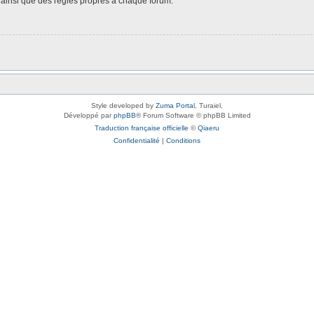
é, ainsi que des règles propres à chaque forum.
Style developed by
Zuma Portal
, Turaiel,
Développé par
phpBB
® Forum Software © phpBB Limited
Traduction française officielle
©
Qiaeru
Confidentialité
|
Conditions