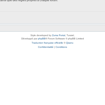
é, ainsi que des règles propres à chaque forum.
Style developed by
Zuma Portal
, Turaiel,
Développé par
phpBB
® Forum Software © phpBB Limited
Traduction française officielle
©
Qiaeru
Confidentialité
|
Conditions