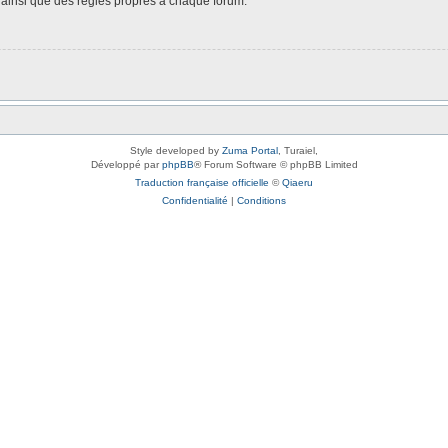
é, ainsi que des règles propres à chaque forum.
Style developed by
Zuma Portal
, Turaiel,
Développé par
phpBB
® Forum Software © phpBB Limited
Traduction française officielle
©
Qiaeru
Confidentialité
|
Conditions