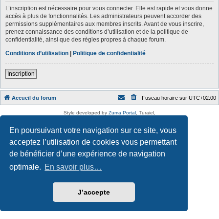
L’inscription est nécessaire pour vous connecter. Elle est rapide et vous donne
accès à plus de fonctionnalités. Les administrateurs peuvent accorder des
permissions supplémentaires aux membres inscrits. Avant de vous inscrire,
prenez connaissance des conditions d’utilisation et de la politique de
confidentialité, ainsi que des règles propres à chaque forum.
Conditions d’utilisation
|
Politique de confidentialité
Inscription
Accueil du forum
Fuseau horaire sur
UTC+02:00
Style developed by
Zuma Portal
, Turaiel,
Développé par
phpBB
® Forum Software © phpBB Limited
Traduction française officielle
©
Qiaeru
En poursuivant votre navigation sur ce site, vous
Confidentialité
|
Conditions
acceptez l’utilisation de cookies vous permettant
de bénéficier d’une expérience de navigation
optimale.
En savoir plus…
J’accepte