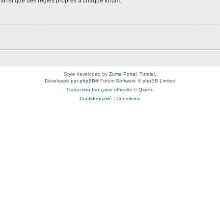
é, ainsi que des règles propres à chaque forum.
Style developed by
Zuma Portal
, Turaiel,
Développé par
phpBB
® Forum Software © phpBB Limited
Traduction française officielle
©
Qiaeru
Confidentialité
|
Conditions