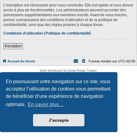
L’inscription est nécessaire pour vous connecter. Elle est rapide et vous donne
accès à plus de fonctionnalités. Les administrateurs peuvent accorder des
permissions supplémentaires aux membres inscrits. Avant de vous inscrire,
prenez connaissance des conditions d’utilisation et de la politique de
confidentialité, ainsi que des règles propres à chaque forum.
Conditions d’utilisation
|
Politique de confidentialité
Inscription
Accueil du forum
Fuseau horaire sur
UTC+02:00
Style developed by
Zuma Portal
, Turaiel,
Développé par
phpBB
® Forum Software © phpBB Limited
Traduction française officielle
©
Qiaeru
En poursuivant votre navigation sur ce site, vous
Confidentialité
|
Conditions
acceptez l’utilisation de cookies vous permettant
de bénéficier d’une expérience de navigation
optimale.
En savoir plus…
J’accepte