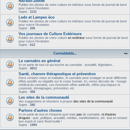
400-600-1000W
Publiez les photos de votre culture en intérieur sous forme de journal de bord
pour suivre l'évolution.
Sujets :
1131
Leds et Lampes éco
Publiez les photos de votre culture en intérieur sous forme de journal de bord
pour suivre l'évolution.
Sujets :
206
Vos journaux de Culture Extérieure
Publiez les photos de votre culture
en extérieur
sous forme de journal de bord
pour suivre l'évolution.
Sujets :
612
Cannablabla...
Le cannabis en général
Ici on parle de tout ce qui touche au cannabis :
actualité, législation...
Sujets :
4812
Santé, chanvre thérapeutique et prévention
Dans certains maux et maladies, le cannabis peut soulager et avoir différents
effets positifs ou négatifs sur le corps humain. Ici, venez discuter de :
l'usage
médical du cannabis, ces éventuels effets addictifs, effets psychiques et
corporels, témoignages, prévention, etc.
Sujets :
358
Les sites de la communauté
Vos suggestions et réactions à propos
des sites de la communauté
Sujets :
285
Parlons d'autres choses
Ici on parle de tout et n'importe quoi mais
pas
de cannabis,
ni d'autres
drogues
:
quiz, politique, actualité, médias, manifestations, etc.
tout en restant
bon esprit et sans flood inutile !
Sujets :
1994