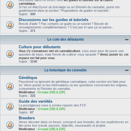
Retrouvez dans ce forum, tous
les guides et tutoriels sur la culture
cannabique.
Si t'es un MacGyver du bricolage ou un Einstein du cannabis, poste ton
guide/tutoriel dans la section "Propositions de guides et tutoriels".
Sujets :
300
Discussions sur les guides et tutoriels
Besoin d'aide ? Pas compris un guide ou un tutoriel ? Besoin de
renseignements complémentaires ? C'est par ici que ça se passe...
Sujets :
371
Le coin des débutants
Culture pour débutants
Vous n'y connaissez rien en cannabiculture
, vous avez peur de poser une
question de base, mais l'envie de cultiver vous taraude ?
Venez poster ici, cet
espace est fait pour vous.
Sujets :
3140
La botanique du cannabis
Génétique
Passionné ou ignorant de génétique cannabique, cette section est faite pour
toi. Viens poster ici tes informations ou tes questions concernant les origines,
croisements et l'histoire du cannabis.
Modérateur :
Groupe [SB] & [SR]
Sujets :
315
Guide des variétés
La prestigieuse cave à smoke-reports des FCF.
Modérateur :
Groupe [SB] & [SR]
Sujets :
67
Breeders
Venez discuter dans ce forum, consacré aux breeder, de vos expériences en
lien avec leur travail, passion, objectifs, nouveautés et projets.
Modérateur :
Groupe [SB] & [SR]