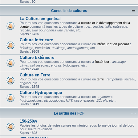
Sujets :
90
Conseils de cultures
La Culture en général
Pour toutes vos questions concernant
la culture et le développement de la
plante
commun à tous les types de culture :
germination, taille, palissage,
récolte, aide pour choisir une variété, etc.
Sujets :
6756
Culture Intérieure
Pour toutes vos questions concernant la culture en
intérieur et en placard
:
bricolage, ventilation, éclairage, aménagement, etc.
Sujets :
9309
Culture Extérieure
Pour toutes vos questions concernant la culture à
l'extérieur
:
arrosage,
climat, sol, insectes, engrais biologiques, etc.
Sujets :
2748
Culture en Terre
Pour toutes vos questions concernant la culture en
terre
:
rempotage, terreau,
engrais, etc.
Sujets :
1648
Culture Hydroponique
Pour toutes vos questions concernant la culture en :
systèmes
hydroponiques, aéroponiques, NFT, coco, engrais, EC, pH, etc...
Sujets :
3419
Le jardin des FCF
150-250w
Publiez les photos de votre culture en intérieur sous forme de journal de bord
pour suivre l'évolution
Sujets :
393