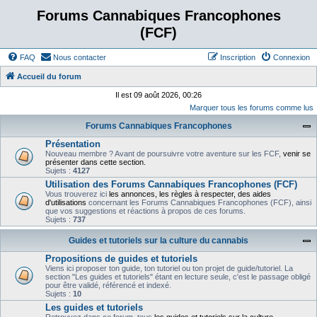
Forums Cannabiques Francophones
(FCF)
FAQ
Nous contacter
Inscription
Connexion
Accueil du forum
Il est 09 août 2026, 00:26
Marquer tous les forums comme lus
Forums Cannabiques Francophones
Présentation
Nouveau membre ? Avant de poursuivre votre aventure sur les FCF,
venir se
présenter dans cette section.
Sujets :
4127
Utilisation des Forums Cannabiques Francophones (FCF)
Vous trouverez ici
les annonces, les règles à respecter, des aides
d'utilisations
concernant les Forums Cannabiques Francophones (FCF), ainsi
que vos suggestions et réactions à propos de ces forums.
Sujets :
737
Guides et tutoriels sur la culture du cannabis
Propositions de guides et tutoriels
Viens ici proposer ton guide, ton tutoriel ou ton projet de guide/tutoriel. La
section "Les guides et tutoriels" étant en lecture seule, c'est le passage obligé
pour être validé, référencé et indexé.
Sujets :
10
Les guides et tutoriels