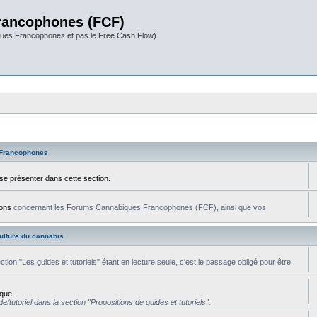
rancophones (FCF)
ues Francophones et pas le Free Cash Flow)
Francophones
 se présenter dans cette section.
ions
concernant les Forums Cannabiques Francophones (FCF), ainsi que vos
culture du cannabis
section "Les guides et tutoriels" étant en lecture seule, c'est le passage obligé pour être
ique.
/tutoriel dans la section "Propositions de guides et tutoriels".