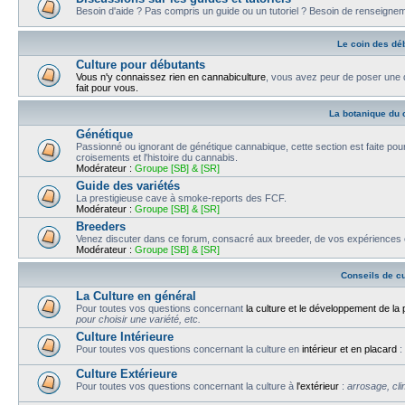
Besoin d'aide ? Pas compris un guide ou un tutoriel ? Besoin de renseigne
Le coin des dé
Culture pour débutants
Vous n'y connaissez rien en cannabiculture
, vous avez peur de poser une q
fait pour vous.
La botanique du 
Génétique
Passionné ou ignorant de génétique cannabique, cette section est faite pour 
croisements et l'histoire du cannabis.
Modérateur :
Groupe [SB] & [SR]
Guide des variétés
La prestigieuse cave à smoke-reports des FCF.
Modérateur :
Groupe [SB] & [SR]
Breeders
Venez discuter dans ce forum, consacré aux breeder, de vos expériences en l
Modérateur :
Groupe [SB] & [SR]
Conseils de cu
La Culture en général
Pour toutes vos questions concernant
la culture et le développement de la 
pour choisir une variété, etc.
Culture Intérieure
Pour toutes vos questions concernant la culture en
intérieur et en placard
:
Culture Extérieure
Pour toutes vos questions concernant la culture à
l'extérieur
:
arrosage, cli