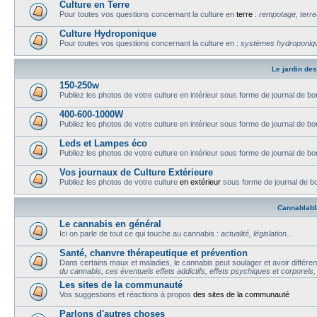
Culture en Terre
Pour toutes vos questions concernant la culture en
terre
:
rempotage, terrea
Culture Hydroponique
Pour toutes vos questions concernant la culture en :
systèmes hydroponique
Le jardin de
150-250w
Publiez les photos de votre culture en intérieur sous forme de journal de bor
400-600-1000W
Publiez les photos de votre culture en intérieur sous forme de journal de bor
Leds et Lampes éco
Publiez les photos de votre culture en intérieur sous forme de journal de bor
Vos journaux de Culture Extérieure
Publiez les photos de votre culture
en extérieur
sous forme de journal de bor
Cannablabla
Le cannabis en général
Ici on parle de tout ce qui touche au cannabis :
actualité, législation...
Santé, chanvre thérapeutique et prévention
Dans certains maux et maladies, le cannabis peut soulager et avoir différent
du cannabis, ces éventuels effets addictifs, effets psychiques et corporels
Les sites de la communauté
Vos suggestions et réactions à propos
des sites de la communauté
Parlons d'autres choses