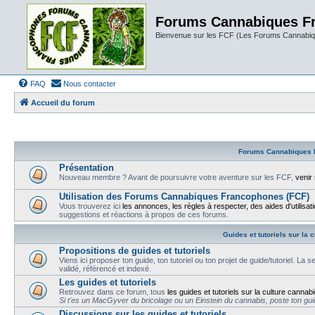
Forums Cannabiques F
Bienvenue sur les FCF (Les Forums Cannabiq
FAQ
Nous contacter
Accueil du forum
Forums Cannabiques 
Présentation
Nouveau membre ? Avant de poursuivre votre aventure sur les FCF,
venir
Utilisation des Forums Cannabiques Francophones (FCF)
Vous trouverez ici
les annonces, les règles à respecter, des aides d'utilisat
suggestions et réactions à propos de ces forums.
Guides et tutoriels sur la 
Propositions de guides et tutoriels
Viens ici proposer ton guide, ton tutoriel ou ton projet de guide/tutoriel. La 
validé, référencé et indexé.
Les guides et tutoriels
Retrouvez dans ce forum, tous
les guides et tutoriels sur la culture cannab
Si t'es un MacGyver du bricolage ou un Einstein du cannabis, poste ton guide
Discussions sur les guides et tutoriels