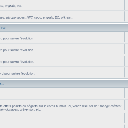
u, engrais, etc.
s, aéroponiques, NFT, coco, engrais, EC, pH, etc...
s FCF
d pour suivre l'évolution
d pour suivre l'évolution.
d pour suivre l'évolution.
d pour suivre l'évolution.
...
s effets positifs ou négatifs sur le corps humain. Ici, venez discuter de :
l'usage médical
, témoignages, prévention, etc.