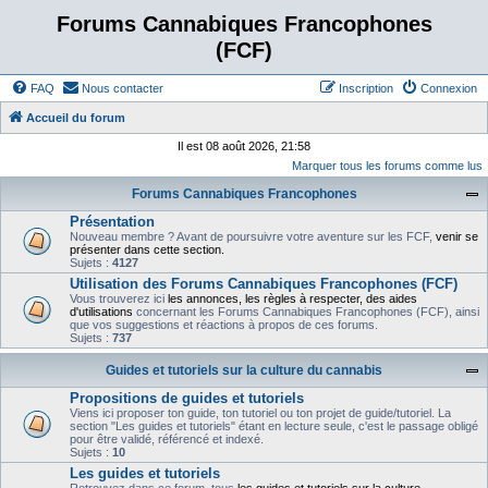
Forums Cannabiques Francophones
(FCF)
FAQ
Nous contacter
Inscription
Connexion
Accueil du forum
Il est 08 août 2026, 21:58
Marquer tous les forums comme lus
Forums Cannabiques Francophones
Présentation
Nouveau membre ? Avant de poursuivre votre aventure sur les FCF,
venir se
présenter dans cette section.
Sujets :
4127
Utilisation des Forums Cannabiques Francophones (FCF)
Vous trouverez ici
les annonces, les règles à respecter, des aides
d'utilisations
concernant les Forums Cannabiques Francophones (FCF), ainsi
que vos suggestions et réactions à propos de ces forums.
Sujets :
737
Guides et tutoriels sur la culture du cannabis
Propositions de guides et tutoriels
Viens ici proposer ton guide, ton tutoriel ou ton projet de guide/tutoriel. La
section "Les guides et tutoriels" étant en lecture seule, c'est le passage obligé
pour être validé, référencé et indexé.
Sujets :
10
Les guides et tutoriels