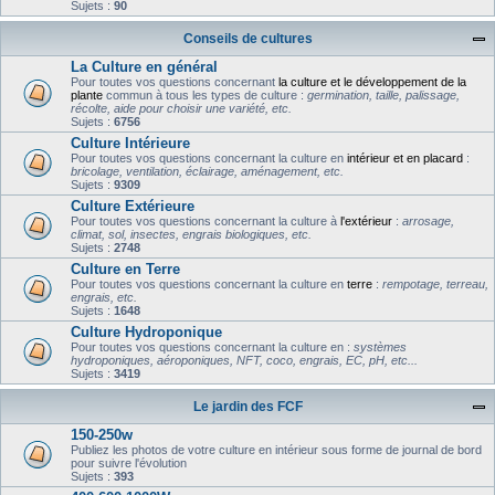
Sujets :
90
Conseils de cultures
La Culture en général
Pour toutes vos questions concernant
la culture et le développement de la
plante
commun à tous les types de culture :
germination, taille, palissage,
récolte, aide pour choisir une variété, etc.
Sujets :
6756
Culture Intérieure
Pour toutes vos questions concernant la culture en
intérieur et en placard
:
bricolage, ventilation, éclairage, aménagement, etc.
Sujets :
9309
Culture Extérieure
Pour toutes vos questions concernant la culture à
l'extérieur
:
arrosage,
climat, sol, insectes, engrais biologiques, etc.
Sujets :
2748
Culture en Terre
Pour toutes vos questions concernant la culture en
terre
:
rempotage, terreau,
engrais, etc.
Sujets :
1648
Culture Hydroponique
Pour toutes vos questions concernant la culture en :
systèmes
hydroponiques, aéroponiques, NFT, coco, engrais, EC, pH, etc...
Sujets :
3419
Le jardin des FCF
150-250w
Publiez les photos de votre culture en intérieur sous forme de journal de bord
pour suivre l'évolution
Sujets :
393