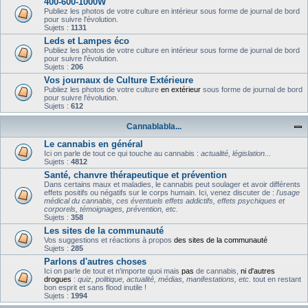
400-600-1000W
Publiez les photos de votre culture en intérieur sous forme de journal de bord
pour suivre l'évolution.
Sujets :
1131
Leds et Lampes éco
Publiez les photos de votre culture en intérieur sous forme de journal de bord
pour suivre l'évolution.
Sujets :
206
Vos journaux de Culture Extérieure
Publiez les photos de votre culture
en extérieur
sous forme de journal de bord
pour suivre l'évolution.
Sujets :
612
Cannablabla...
Le cannabis en général
Ici on parle de tout ce qui touche au cannabis :
actualité, législation...
Sujets :
4812
Santé, chanvre thérapeutique et prévention
Dans certains maux et maladies, le cannabis peut soulager et avoir différents
effets positifs ou négatifs sur le corps humain. Ici, venez discuter de :
l'usage
médical du cannabis, ces éventuels effets addictifs, effets psychiques et
corporels, témoignages, prévention, etc.
Sujets :
358
Les sites de la communauté
Vos suggestions et réactions à propos
des sites de la communauté
Sujets :
285
Parlons d'autres choses
Ici on parle de tout et n'importe quoi mais
pas
de cannabis,
ni d'autres
drogues
:
quiz, politique, actualité, médias, manifestations, etc.
tout en restant
bon esprit et sans flood inutile !
Sujets :
1994