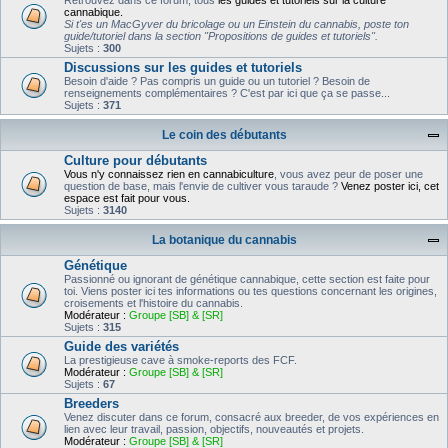
Retrouvez dans ce forum, tous
les guides et tutoriels sur la culture
cannabique.
Si t'es un MacGyver du bricolage ou un Einstein du cannabis, poste ton
guide/tutoriel dans la section "Propositions de guides et tutoriels".
Sujets :
300
Discussions sur les guides et tutoriels
Besoin d'aide ? Pas compris un guide ou un tutoriel ? Besoin de
renseignements complémentaires ? C'est par ici que ça se passe...
Sujets :
371
Le coin des débutants
Culture pour débutants
Vous n'y connaissez rien en cannabiculture
, vous avez peur de poser une
question de base, mais l'envie de cultiver vous taraude ?
Venez poster ici, cet
espace est fait pour vous.
Sujets :
3140
La botanique du cannabis
Génétique
Passionné ou ignorant de génétique cannabique, cette section est faite pour
toi. Viens poster ici tes informations ou tes questions concernant les origines,
croisements et l'histoire du cannabis.
Modérateur :
Groupe [SB] & [SR]
Sujets :
315
Guide des variétés
La prestigieuse cave à smoke-reports des FCF.
Modérateur :
Groupe [SB] & [SR]
Sujets :
67
Breeders
Venez discuter dans ce forum, consacré aux breeder, de vos expériences en
lien avec leur travail, passion, objectifs, nouveautés et projets.
Modérateur :
Groupe [SB] & [SR]