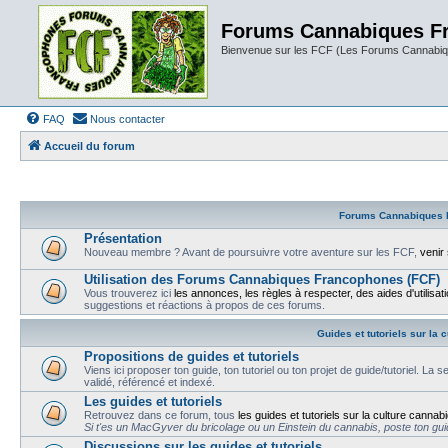
Forums Cannabiques F
Bienvenue sur les FCF (Les Forums Cannabiq
FAQ
Nous contacter
Accueil du forum
Forums Cannabiques 
Présentation
Nouveau membre ? Avant de poursuivre votre aventure sur les FCF,
venir
Utilisation des Forums Cannabiques Francophones (FCF)
Vous trouverez ici
les annonces, les règles à respecter, des aides d'utilisat
suggestions et réactions à propos de ces forums.
Guides et tutoriels sur la 
Propositions de guides et tutoriels
Viens ici proposer ton guide, ton tutoriel ou ton projet de guide/tutoriel. La 
validé, référencé et indexé.
Les guides et tutoriels
Retrouvez dans ce forum, tous
les guides et tutoriels sur la culture cannab
Si t'es un MacGyver du bricolage ou un Einstein du cannabis, poste ton guide
Discussions sur les guides et tutoriels