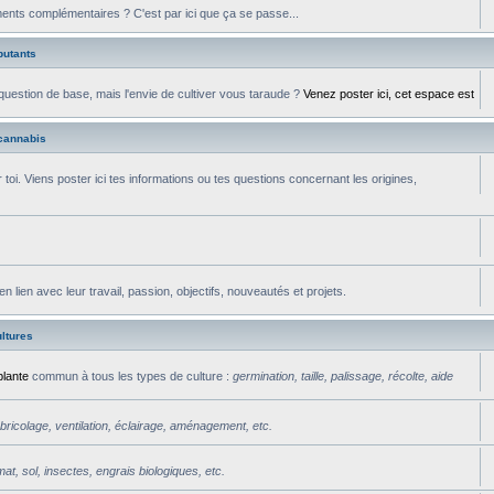
ments complémentaires ? C'est par ici que ça se passe...
butants
uestion de base, mais l'envie de cultiver vous taraude ?
Venez poster ici, cet espace est
cannabis
toi. Viens poster ici tes informations ou tes questions concernant les origines,
ien avec leur travail, passion, objectifs, nouveautés et projets.
ltures
plante
commun à tous les types de culture :
germination, taille, palissage, récolte, aide
bricolage, ventilation, éclairage, aménagement, etc.
mat, sol, insectes, engrais biologiques, etc.