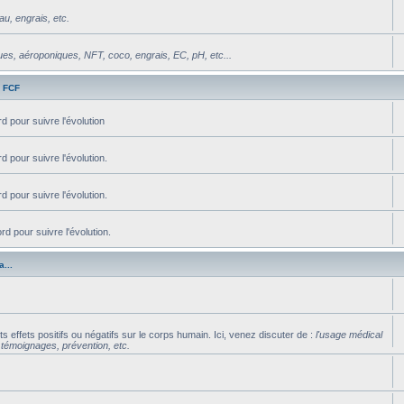
u, engrais, etc.
s, aéroponiques, NFT, coco, engrais, EC, pH, etc...
s FCF
d pour suivre l'évolution
d pour suivre l'évolution.
d pour suivre l'évolution.
d pour suivre l'évolution.
...
s effets positifs ou négatifs sur le corps humain. Ici, venez discuter de :
l'usage médical
, témoignages, prévention, etc.