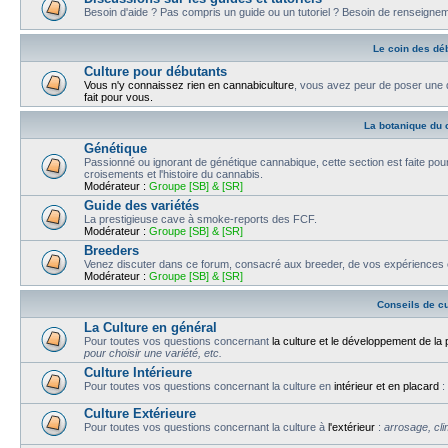
Besoin d'aide ? Pas compris un guide ou un tutoriel ? Besoin de renseigne
Le coin des dé
Culture pour débutants
Vous n'y connaissez rien en cannabiculture
, vous avez peur de poser une q
fait pour vous.
La botanique du 
Génétique
Passionné ou ignorant de génétique cannabique, cette section est faite pour 
croisements et l'histoire du cannabis.
Modérateur :
Groupe [SB] & [SR]
Guide des variétés
La prestigieuse cave à smoke-reports des FCF.
Modérateur :
Groupe [SB] & [SR]
Breeders
Venez discuter dans ce forum, consacré aux breeder, de vos expériences en l
Modérateur :
Groupe [SB] & [SR]
Conseils de cu
La Culture en général
Pour toutes vos questions concernant
la culture et le développement de la 
pour choisir une variété, etc.
Culture Intérieure
Pour toutes vos questions concernant la culture en
intérieur et en placard
:
Culture Extérieure
Pour toutes vos questions concernant la culture à
l'extérieur
:
arrosage, cli