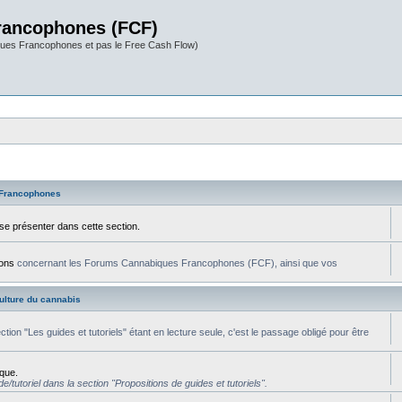
rancophones (FCF)
ues Francophones et pas le Free Cash Flow)
Francophones
 se présenter dans cette section.
ions
concernant les Forums Cannabiques Francophones (FCF), ainsi que vos
culture du cannabis
section "Les guides et tutoriels" étant en lecture seule, c'est le passage obligé pour être
ique.
/tutoriel dans la section "Propositions de guides et tutoriels".