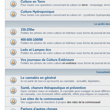
Culture en Terre
Pour toutes vos questions concernant la culture en
terre
:
rempotage, terrea
Culture Hydroponique
Pour toutes vos questions concernant la culture en :
systèmes hydroponique
Le jardin de
150-250w
Publiez les photos de votre culture en intérieur sous forme de journal de bor
400-600-1000W
Publiez les photos de votre culture en intérieur sous forme de journal de bor
Leds et Lampes éco
Publiez les photos de votre culture en intérieur sous forme de journal de bor
Vos journaux de Culture Extérieure
Publiez les photos de votre culture
en extérieur
sous forme de journal de bor
Cannablabla
Le cannabis en général
Ici on parle de tout ce qui touche au cannabis :
actualité, législation...
Santé, chanvre thérapeutique et prévention
Dans certains maux et maladies, le cannabis peut soulager et avoir différent
du cannabis, ces éventuels effets addictifs, effets psychiques et corporels
Les sites de la communauté
Vos suggestions et réactions à propos
des sites de la communauté
Parlons d'autres choses