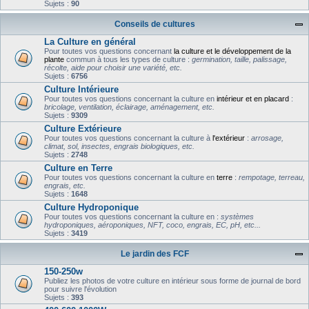
Sujets :
90
Conseils de cultures
La Culture en général
Pour toutes vos questions concernant
la culture et le développement de la
plante
commun à tous les types de culture :
germination, taille, palissage,
récolte, aide pour choisir une variété, etc.
Sujets :
6756
Culture Intérieure
Pour toutes vos questions concernant la culture en
intérieur et en placard
:
bricolage, ventilation, éclairage, aménagement, etc.
Sujets :
9309
Culture Extérieure
Pour toutes vos questions concernant la culture à
l'extérieur
:
arrosage,
climat, sol, insectes, engrais biologiques, etc.
Sujets :
2748
Culture en Terre
Pour toutes vos questions concernant la culture en
terre
:
rempotage, terreau,
engrais, etc.
Sujets :
1648
Culture Hydroponique
Pour toutes vos questions concernant la culture en :
systèmes
hydroponiques, aéroponiques, NFT, coco, engrais, EC, pH, etc...
Sujets :
3419
Le jardin des FCF
150-250w
Publiez les photos de votre culture en intérieur sous forme de journal de bord
pour suivre l'évolution
Sujets :
393