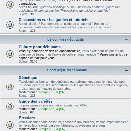
Retrouvez dans ce forum, tous
les guides et tutoriels sur la culture
cannabique.
Si t'es un MacGyver du bricolage ou un Einstein du cannabis, poste ton
guide/tutoriel dans la section "Propositions de guides et tutoriels".
Sujets :
300
Discussions sur les guides et tutoriels
Besoin d'aide ? Pas compris un guide ou un tutoriel ? Besoin de
renseignements complémentaires ? C'est par ici que ça se passe...
Sujets :
371
Le coin des débutants
Culture pour débutants
Vous n'y connaissez rien en cannabiculture
, vous avez peur de poser une
question de base, mais l'envie de cultiver vous taraude ?
Venez poster ici, cet
espace est fait pour vous.
Sujets :
3140
La botanique du cannabis
Génétique
Passionné ou ignorant de génétique cannabique, cette section est faite pour
toi. Viens poster ici tes informations ou tes questions concernant les origines,
croisements et l'histoire du cannabis.
Modérateur :
Groupe [SB] & [SR]
Sujets :
315
Guide des variétés
La prestigieuse cave à smoke-reports des FCF.
Modérateur :
Groupe [SB] & [SR]
Sujets :
67
Breeders
Venez discuter dans ce forum, consacré aux breeder, de vos expériences en
lien avec leur travail, passion, objectifs, nouveautés et projets.
Modérateur :
Groupe [SB] & [SR]