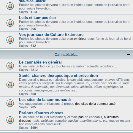
400-600-1000W
Publiez les photos de votre culture en intérieur sous forme de journal de bord
pour suivre l'évolution.
Sujets :
1131
Leds et Lampes éco
Publiez les photos de votre culture en intérieur sous forme de journal de bord
pour suivre l'évolution.
Sujets :
206
Vos journaux de Culture Extérieure
Publiez les photos de votre culture
en extérieur
sous forme de journal de bord
pour suivre l'évolution.
Sujets :
612
Cannablabla...
Le cannabis en général
Ici on parle de tout ce qui touche au cannabis :
actualité, législation...
Sujets :
4812
Santé, chanvre thérapeutique et prévention
Dans certains maux et maladies, le cannabis peut soulager et avoir différents
effets positifs ou négatifs sur le corps humain. Ici, venez discuter de :
l'usage
médical du cannabis, ces éventuels effets addictifs, effets psychiques et
corporels, témoignages, prévention, etc.
Sujets :
358
Les sites de la communauté
Vos suggestions et réactions à propos
des sites de la communauté
Sujets :
285
Parlons d'autres choses
Ici on parle de tout et n'importe quoi mais
pas
de cannabis,
ni d'autres
drogues
:
quiz, politique, actualité, médias, manifestations, etc.
tout en restant
bon esprit et sans flood inutile !
Sujets :
1994