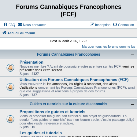
Forums Cannabiques Francophones
(FCF)
FAQ
Nous contacter
Inscription
Connexion
Accueil du forum
Il est 07 août 2026, 15:22
Marquer tous les forums comme lus
Forums Cannabiques Francophones
Présentation
Nouveau membre ? Avant de poursuivre votre aventure sur les FCF,
venir se
présenter dans cette section.
Sujets :
4127
Utilisation des Forums Cannabiques Francophones (FCF)
Vous trouverez ici
les annonces, les règles à respecter, des aides
d'utilisations
concernant les Forums Cannabiques Francophones (FCF), ainsi
que vos suggestions et réactions à propos de ces forums.
Sujets :
737
Guides et tutoriels sur la culture du cannabis
Propositions de guides et tutoriels
Viens ici proposer ton guide, ton tutoriel ou ton projet de guide/tutoriel. La
section "Les guides et tutoriels" étant en lecture seule, c'est le passage obligé
pour être validé, référencé et indexé.
Sujets :
10
Les guides et tutoriels