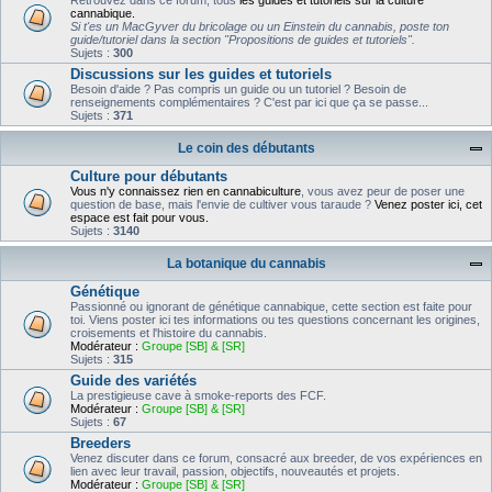
Retrouvez dans ce forum, tous
les guides et tutoriels sur la culture
cannabique.
Si t'es un MacGyver du bricolage ou un Einstein du cannabis, poste ton
guide/tutoriel dans la section "Propositions de guides et tutoriels".
Sujets :
300
Discussions sur les guides et tutoriels
Besoin d'aide ? Pas compris un guide ou un tutoriel ? Besoin de
renseignements complémentaires ? C'est par ici que ça se passe...
Sujets :
371
Le coin des débutants
Culture pour débutants
Vous n'y connaissez rien en cannabiculture
, vous avez peur de poser une
question de base, mais l'envie de cultiver vous taraude ?
Venez poster ici, cet
espace est fait pour vous.
Sujets :
3140
La botanique du cannabis
Génétique
Passionné ou ignorant de génétique cannabique, cette section est faite pour
toi. Viens poster ici tes informations ou tes questions concernant les origines,
croisements et l'histoire du cannabis.
Modérateur :
Groupe [SB] & [SR]
Sujets :
315
Guide des variétés
La prestigieuse cave à smoke-reports des FCF.
Modérateur :
Groupe [SB] & [SR]
Sujets :
67
Breeders
Venez discuter dans ce forum, consacré aux breeder, de vos expériences en
lien avec leur travail, passion, objectifs, nouveautés et projets.
Modérateur :
Groupe [SB] & [SR]