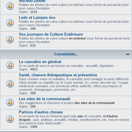
400-600-1000W
Publiez les photos de votre culture en intérieur sous forme de journal de bord
pour suivre l'évolution.
Sujets :
1131
Leds et Lampes éco
Publiez les photos de votre culture en intérieur sous forme de journal de bord
pour suivre l'évolution.
Sujets :
206
Vos journaux de Culture Extérieure
Publiez les photos de votre culture
en extérieur
sous forme de journal de bord
pour suivre l'évolution.
Sujets :
612
Cannablabla...
Le cannabis en général
Ici on parle de tout ce qui touche au cannabis :
actualité, législation...
Sujets :
4812
Santé, chanvre thérapeutique et prévention
Dans certains maux et maladies, le cannabis peut soulager et avoir différents
effets positifs ou négatifs sur le corps humain. Ici, venez discuter de :
l'usage
médical du cannabis, ces éventuels effets addictifs, effets psychiques et
corporels, témoignages, prévention, etc.
Sujets :
358
Les sites de la communauté
Vos suggestions et réactions à propos
des sites de la communauté
Sujets :
285
Parlons d'autres choses
Ici on parle de tout et n'importe quoi mais
pas
de cannabis,
ni d'autres
drogues
:
quiz, politique, actualité, médias, manifestations, etc.
tout en restant
bon esprit et sans flood inutile !
Sujets :
1994