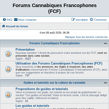
Forums Cannabiques Francophones
(FCF)
FAQ
Nous contacter
Inscription
Connexion
Accueil du forum
Il est 08 août 2026, 06:38
Marquer tous les forums comme lus
Forums Cannabiques Francophones
Présentation
Nouveau membre ? Avant de poursuivre votre aventure sur les FCF,
venir se
présenter dans cette section.
Sujets :
4127
Utilisation des Forums Cannabiques Francophones (FCF)
Vous trouverez ici
les annonces, les règles à respecter, des aides
d'utilisations
concernant les Forums Cannabiques Francophones (FCF), ainsi
que vos suggestions et réactions à propos de ces forums.
Sujets :
737
Guides et tutoriels sur la culture du cannabis
Propositions de guides et tutoriels
Viens ici proposer ton guide, ton tutoriel ou ton projet de guide/tutoriel. La
section "Les guides et tutoriels" étant en lecture seule, c'est le passage obligé
pour être validé, référencé et indexé.
Sujets :
10
Les guides et tutoriels