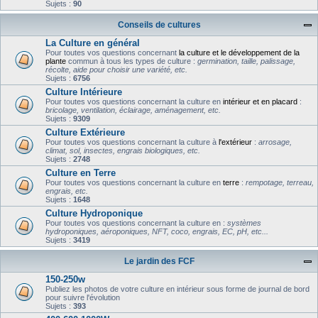
Sujets :
90
Conseils de cultures
La Culture en général
Pour toutes vos questions concernant
la culture et le développement de la
plante
commun à tous les types de culture :
germination, taille, palissage,
récolte, aide pour choisir une variété, etc.
Sujets :
6756
Culture Intérieure
Pour toutes vos questions concernant la culture en
intérieur et en placard
:
bricolage, ventilation, éclairage, aménagement, etc.
Sujets :
9309
Culture Extérieure
Pour toutes vos questions concernant la culture à
l'extérieur
:
arrosage,
climat, sol, insectes, engrais biologiques, etc.
Sujets :
2748
Culture en Terre
Pour toutes vos questions concernant la culture en
terre
:
rempotage, terreau,
engrais, etc.
Sujets :
1648
Culture Hydroponique
Pour toutes vos questions concernant la culture en :
systèmes
hydroponiques, aéroponiques, NFT, coco, engrais, EC, pH, etc...
Sujets :
3419
Le jardin des FCF
150-250w
Publiez les photos de votre culture en intérieur sous forme de journal de bord
pour suivre l'évolution
Sujets :
393