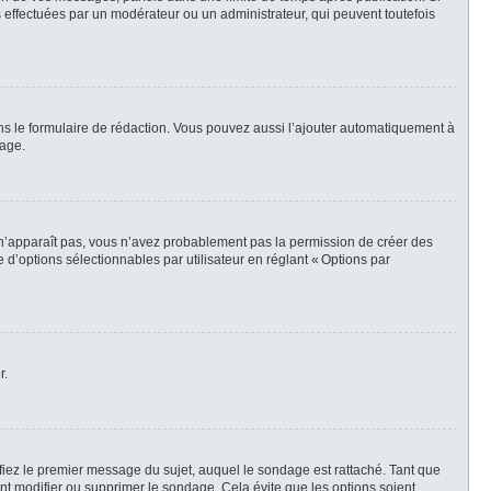
 effectuées par un modérateur ou un administrateur, qui peuvent toutefois
ns le formulaire de rédaction. Vous pouvez aussi l’ajouter automatiquement à
sage.
t n’apparaît pas, vous n’avez probablement pas la permission de créer des
d’options sélectionnables par utilisateur en réglant « Options par
r.
iez le premier message du sujet, auquel le sondage est rattaché. Tant que
t modifier ou supprimer le sondage. Cela évite que les options soient