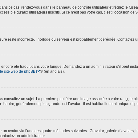
. Dans ce cas, rendez-vous dans le panneau de contrôle utilisateur et réglez le fus
essible qu’aux utilisateurs inscrits. Si ce n’est pas votre cas, c’est l’occasion de v
’heure reste incorrecte, l’horloge du serveur est probablement déréglée. Contactez 
pas encore été traduit dans votre langue. Demandez à un administrateur s’il peut inst
le site web de phpBB
® (en anglais).
 consultez un sujet. La première peut être une image associée à votre rang, le plu
. L’autre, généralement plus grande, est l’avatar : il est habituellement unique et p
ter un avatar via l’une des quatre méthodes suivantes : Gravatar, galerie d’avatars,
contactez un administrateur.