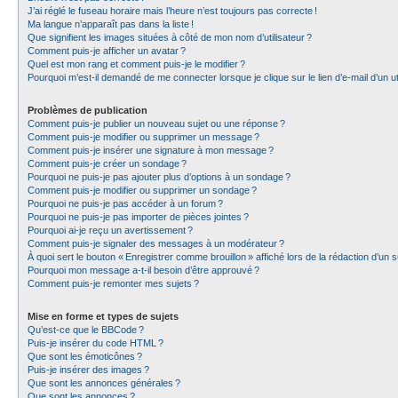
J’ai réglé le fuseau horaire mais l’heure n’est toujours pas correcte !
Ma langue n’apparaît pas dans la liste !
Que signifient les images situées à côté de mon nom d’utilisateur ?
Comment puis-je afficher un avatar ?
Quel est mon rang et comment puis-je le modifier ?
Pourquoi m’est-il demandé de me connecter lorsque je clique sur le lien d’e-mail d’un uti
Problèmes de publication
Comment puis-je publier un nouveau sujet ou une réponse ?
Comment puis-je modifier ou supprimer un message ?
Comment puis-je insérer une signature à mon message ?
Comment puis-je créer un sondage ?
Pourquoi ne puis-je pas ajouter plus d’options à un sondage ?
Comment puis-je modifier ou supprimer un sondage ?
Pourquoi ne puis-je pas accéder à un forum ?
Pourquoi ne puis-je pas importer de pièces jointes ?
Pourquoi ai-je reçu un avertissement ?
Comment puis-je signaler des messages à un modérateur ?
À quoi sert le bouton « Enregistrer comme brouillon » affiché lors de la rédaction d’un s
Pourquoi mon message a-t-il besoin d’être approuvé ?
Comment puis-je remonter mes sujets ?
Mise en forme et types de sujets
Qu’est-ce que le BBCode ?
Puis-je insérer du code HTML ?
Que sont les émoticônes ?
Puis-je insérer des images ?
Que sont les annonces générales ?
Que sont les annonces ?