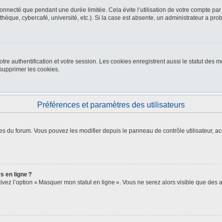
nnecté que pendant une durée limitée. Cela évite l’utilisation de votre compte par
thèque, cybercafé, université, etc.). Si la case est absente, un administrateur a pro
re authentification et votre session. Les cookies enregistrent aussi le statut des me
upprimer les cookies.
Préférences et paramètres des utilisateurs
es du forum. Vous pouvez les modifier depuis le panneau de contrôle utilisateur, ac
s en ligne ?
ctivez l’option « Masquer mon statut en ligne ». Vous ne serez alors visible que de