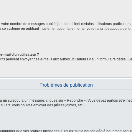
lon votre nombre de messages publiés) ou identifient certains utilisateurs particulie
de ce système en publiant inutilement pour faire monter votre rang : beaucoup de fo
-mail d’un utilisateur ?
nscrits peuvent envoyer des e-mails aux autres utilisateurs via un formulaire dédié. Ce
Problèmes de publication
 à un sujet ou à un message, cliquez sur « Répondre ». Vous devez parfois être in
ujets, vous pouvez envoyer des pièces jointes, etc.).
supprimer que vos propres messages. Cliquez sur le bouton dédié pour modifier l’u