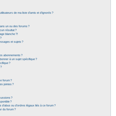
lisateurs de ma liste d’amis et d’ignorés ?
dans un ou des forums ?
un résultat ?
age blanche ?!
 ?
ssages et sujets ?
t les abonnements ?
bonner à un sujet spécifique ?
ifique ?
 ?
ce forum ?
s jointes ?
cussions ?
sponible ?
 d’abus ou d’ordres légaux liés à ce forum ?
ur du forum ?