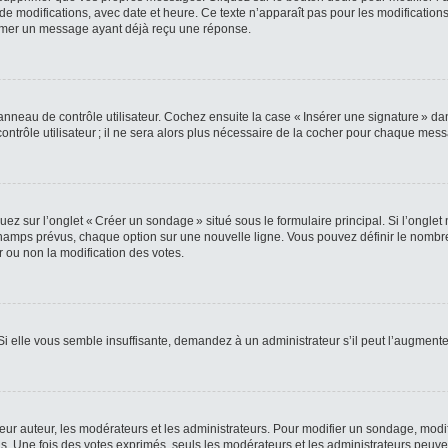
e modifications, avec date et heure. Ce texte n’apparaît pas pour les modifications
primer un message ayant déjà reçu une réponse.
nneau de contrôle utilisateur. Cochez ensuite la case « Insérer une signature » da
rôle utilisateur ; il ne sera alors plus nécessaire de la cocher pour chaque mes
z sur l’onglet « Créer un sondage » situé sous le formulaire principal. Si l’ongle
amps prévus, chaque option sur une nouvelle ligne. Vous pouvez définir le nombre 
r ou non la modification des votes.
 Si elle vous semble insuffisante, demandez à un administrateur s’il peut l’augmente
 auteur, les modérateurs et les administrateurs. Pour modifier un sondage, modif
. Une fois des votes exprimés, seuls les modérateurs et les administrateurs peuven