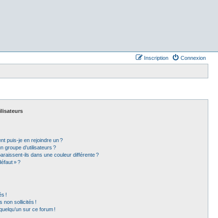
Inscription
Connexion
ilisateurs
t puis-je en rejoindre un ?
 groupe d’utilisateurs ?
araissent-ils dans une couleur différente ?
éfaut » ?
s !
non sollicités !
 quelqu’un sur ce forum !