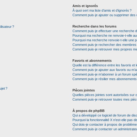
Amis et ignorés
À quoi sert ma liste d’amis et d’ignorés ?
Comment puis-je ajouter ou supprimer des uti
Recherche dans les forums
lisateur ?
Comment puis-je effectuer une recherche 
Pourquoi ma recherche ne renvoie-t-elle auc
Pourquoi ma recherche renvoie-t-elle une p
Comment puis-je rechercher des membres
Comment puis-je retrouver mes propres me
Favoris et abonnements
Quelle est la différence entre les favoris e
Comment puis-je ajouter aux favoris ou m’a
Comment puis-je m’abonner à un forum spéc
Comment puis-je résilier mes abonnements
ujet ?
Pièces jointes
Quelles pièces jointes sont autorisées sur 
Comment puis-je retrouver toutes mes pièce
À propos de phpBB
Qui a développé ce logiciel de forum de dis
Pourquoi la fonctionnalité X n’est-elle pas di
Qui dois-je contacter à propos de problèmes
Comment puis-je contacter un administrate