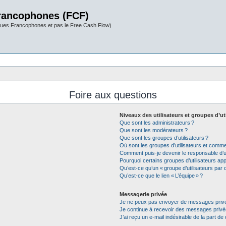
rancophones (FCF)
ues Francophones et pas le Free Cash Flow)
Foire aux questions
Niveaux des utilisateurs et groupes d’ut
Que sont les administrateurs ?
Que sont les modérateurs ?
Que sont les groupes d’utilisateurs ?
Où sont les groupes d’utilisateurs et commen
Comment puis-je devenir le responsable d’un
Pourquoi certains groupes d’utilisateurs app
Qu’est-ce qu’un « groupe d’utilisateurs par d
Qu’est-ce que le lien « L’équipe » ?
Messagerie privée
Je ne peux pas envoyer de messages privé
Je continue à recevoir des messages privés 
J’ai reçu un e-mail indésirable de la part de