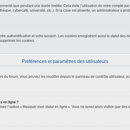
nnecté que pendant une durée limitée. Cela évite l’utilisation de votre compte par
thèque, cybercafé, université, etc.). Si la case est absente, un administrateur a pro
re authentification et votre session. Les cookies enregistrent aussi le statut des me
upprimer les cookies.
Préférences et paramètres des utilisateurs
es du forum. Vous pouvez les modifier depuis le panneau de contrôle utilisateur, ac
s en ligne ?
ctivez l’option « Masquer mon statut en ligne ». Vous ne serez alors visible que de