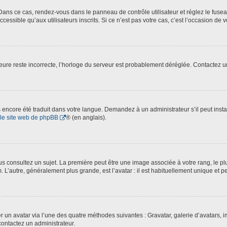
. Dans ce cas, rendez-vous dans le panneau de contrôle utilisateur et réglez le fus
essible qu’aux utilisateurs inscrits. Si ce n’est pas votre cas, c’est l’occasion de v
’heure reste incorrecte, l’horloge du serveur est probablement déréglée. Contactez 
pas encore été traduit dans votre langue. Demandez à un administrateur s’il peut inst
le site web de phpBB
® (en anglais).
 consultez un sujet. La première peut être une image associée à votre rang, le plu
. L’autre, généralement plus grande, est l’avatar : il est habituellement unique et p
ter un avatar via l’une des quatre méthodes suivantes : Gravatar, galerie d’avatars,
contactez un administrateur.