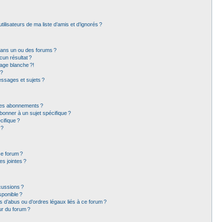
lisateurs de ma liste d’amis et d’ignorés ?
dans un ou des forums ?
un résultat ?
age blanche ?!
 ?
ssages et sujets ?
t les abonnements ?
bonner à un sujet spécifique ?
ifique ?
 ?
ce forum ?
s jointes ?
cussions ?
sponible ?
 d’abus ou d’ordres légaux liés à ce forum ?
ur du forum ?