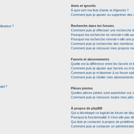
Amis et ignorés
À quoi sert ma liste d’amis et d’ignorés ?
Comment puis-je ajouter ou supprimer des uti
Recherche dans les forums
lisateur ?
Comment puis-je effectuer une recherche 
Pourquoi ma recherche ne renvoie-t-elle auc
Pourquoi ma recherche renvoie-t-elle une p
Comment puis-je rechercher des membres
Comment puis-je retrouver mes propres me
Favoris et abonnements
Quelle est la différence entre les favoris e
Comment puis-je ajouter aux favoris ou m’a
Comment puis-je m’abonner à un forum spéc
Comment puis-je résilier mes abonnements
ujet ?
Pièces jointes
Quelles pièces jointes sont autorisées sur 
Comment puis-je retrouver toutes mes pièce
À propos de phpBB
Qui a développé ce logiciel de forum de dis
Pourquoi la fonctionnalité X n’est-elle pas di
Qui dois-je contacter à propos de problèmes
Comment puis-je contacter un administrate