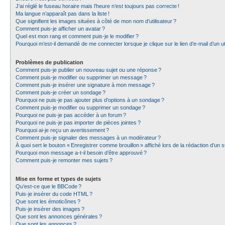
J’ai réglé le fuseau horaire mais l’heure n’est toujours pas correcte !
Ma langue n’apparaît pas dans la liste !
Que signifient les images situées à côté de mon nom d’utilisateur ?
Comment puis-je afficher un avatar ?
Quel est mon rang et comment puis-je le modifier ?
Pourquoi m’est-il demandé de me connecter lorsque je clique sur le lien d’e-mail d’un uti
Problèmes de publication
Comment puis-je publier un nouveau sujet ou une réponse ?
Comment puis-je modifier ou supprimer un message ?
Comment puis-je insérer une signature à mon message ?
Comment puis-je créer un sondage ?
Pourquoi ne puis-je pas ajouter plus d’options à un sondage ?
Comment puis-je modifier ou supprimer un sondage ?
Pourquoi ne puis-je pas accéder à un forum ?
Pourquoi ne puis-je pas importer de pièces jointes ?
Pourquoi ai-je reçu un avertissement ?
Comment puis-je signaler des messages à un modérateur ?
À quoi sert le bouton « Enregistrer comme brouillon » affiché lors de la rédaction d’un s
Pourquoi mon message a-t-il besoin d’être approuvé ?
Comment puis-je remonter mes sujets ?
Mise en forme et types de sujets
Qu’est-ce que le BBCode ?
Puis-je insérer du code HTML ?
Que sont les émoticônes ?
Puis-je insérer des images ?
Que sont les annonces générales ?
Que sont les annonces ?