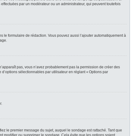
 effectuées par un modérateur ou un administrateur, qui peuvent toutefois
ns le formulaire de rédaction. Vous pouvez aussi l’ajouter automatiquement à
sage.
t n’apparaît pas, vous n’avez probablement pas la permission de créer des
d’options sélectionnables par utilisateur en réglant « Options par
r.
iez le premier message du sujet, auquel le sondage est rattaché. Tant que
t modifier ou supprimer le sondage. Cela évite que les options soient