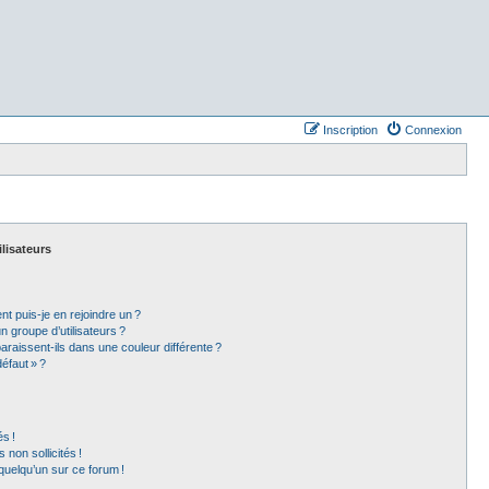
Inscription
Connexion
ilisateurs
t puis-je en rejoindre un ?
 groupe d’utilisateurs ?
araissent-ils dans une couleur différente ?
éfaut » ?
s !
non sollicités !
 quelqu’un sur ce forum !