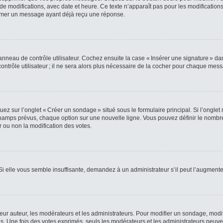
e modifications, avec date et heure. Ce texte n’apparaît pas pour les modifications
primer un message ayant déjà reçu une réponse.
nneau de contrôle utilisateur. Cochez ensuite la case « Insérer une signature » da
rôle utilisateur ; il ne sera alors plus nécessaire de la cocher pour chaque mes
z sur l’onglet « Créer un sondage » situé sous le formulaire principal. Si l’ongle
amps prévus, chaque option sur une nouvelle ligne. Vous pouvez définir le nombre 
r ou non la modification des votes.
 Si elle vous semble insuffisante, demandez à un administrateur s’il peut l’augmente
 auteur, les modérateurs et les administrateurs. Pour modifier un sondage, modif
. Une fois des votes exprimés, seuls les modérateurs et les administrateurs peuven