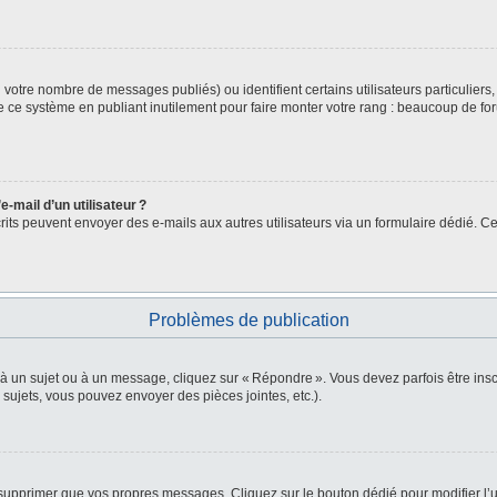
lon votre nombre de messages publiés) ou identifient certains utilisateurs particulie
de ce système en publiant inutilement pour faire monter votre rang : beaucoup de fo
-mail d’un utilisateur ?
nscrits peuvent envoyer des e-mails aux autres utilisateurs via un formulaire dédié. Ce
Problèmes de publication
 à un sujet ou à un message, cliquez sur « Répondre ». Vous devez parfois être in
ujets, vous pouvez envoyer des pièces jointes, etc.).
supprimer que vos propres messages. Cliquez sur le bouton dédié pour modifier l’u