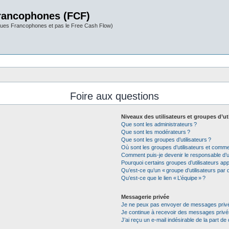
rancophones (FCF)
ues Francophones et pas le Free Cash Flow)
Foire aux questions
Niveaux des utilisateurs et groupes d’ut
Que sont les administrateurs ?
Que sont les modérateurs ?
Que sont les groupes d’utilisateurs ?
Où sont les groupes d’utilisateurs et commen
Comment puis-je devenir le responsable d’un
Pourquoi certains groupes d’utilisateurs app
Qu’est-ce qu’un « groupe d’utilisateurs par d
Qu’est-ce que le lien « L’équipe » ?
Messagerie privée
Je ne peux pas envoyer de messages privé
Je continue à recevoir des messages privés 
J’ai reçu un e-mail indésirable de la part de